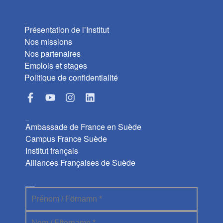
L’Institut
Présentation de l’Institut
Nos missions
Nos partenaires
Emplois et stages
Politique de confidentialité
Liens utiles
Ambassade de France en Suède
Campus France Suède
Institut français
Alliances Françaises de Suède
Abonnez-vous à la newsletter