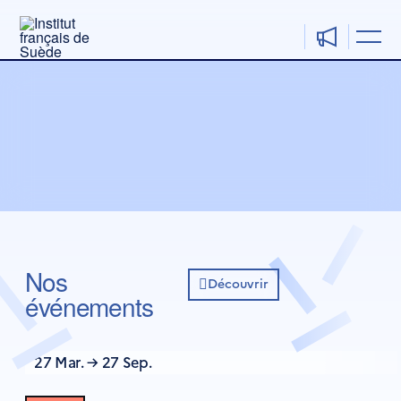
Aller
au
contenu
Nos
Découvrir

événements​
27 Mar. → 27 Sep.