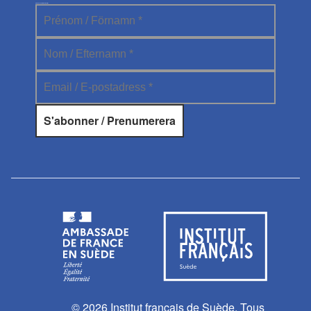
Abonnez-vous à la newsletter
© 2026 Institut français de Suède. Tous