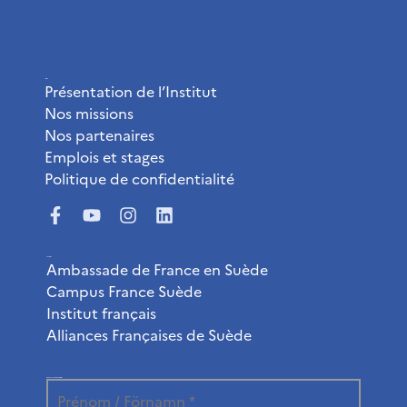
L’Institut
Présentation de l’Institut
Nos missions
Nos partenaires
Emplois et stages
Politique de confidentialité
Liens utiles
Ambassade de France en Suède
Campus France Suède
Institut français
Alliances Françaises de Suède
Abonnez-vous à la newsletter