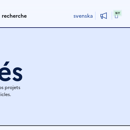
Rech
t recherche
svenska
és
os projets
icles.