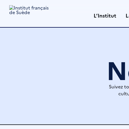
Aller
au
L’Institut
L
contenu
N
Suivez to
cultu