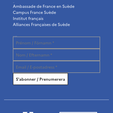
Liens utiles
Ambassade de France en Suède
Campus France Suède
Institut français
Alliances Françaises de Suède
Abonnez-vous à la newsletter