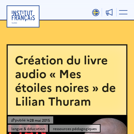
Aller
au
contenu
Création du livre
audio « Mes
étoiles noires » de
Lilian Thuram
28 mai 2015
langue & éducation
ressources pédagogiques