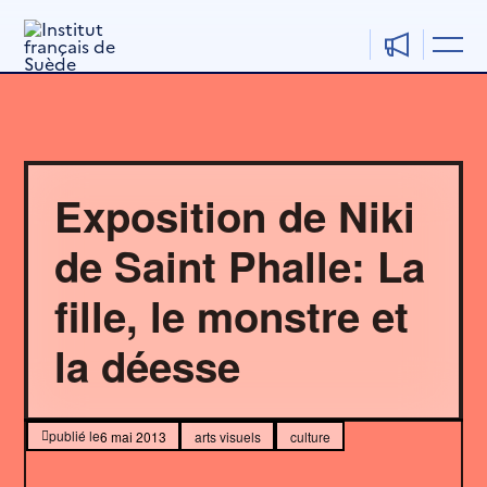
Aller
au
contenu
Exposition de Niki
de Saint Phalle: La
fille, le monstre et
la déesse
6 mai 2013
arts visuels
culture