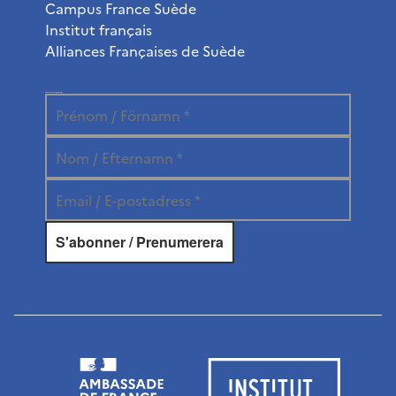
Campus France Suède
Institut français
Alliances Françaises de Suède
Abonnez-vous à la newsletter