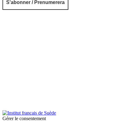
© 2026 Institut français de Suède. Tous droits réservés.
Design & Réalisation :
Tanguy Pégné
Politique de confidentialité
|
Cookies
Gérer le consentement