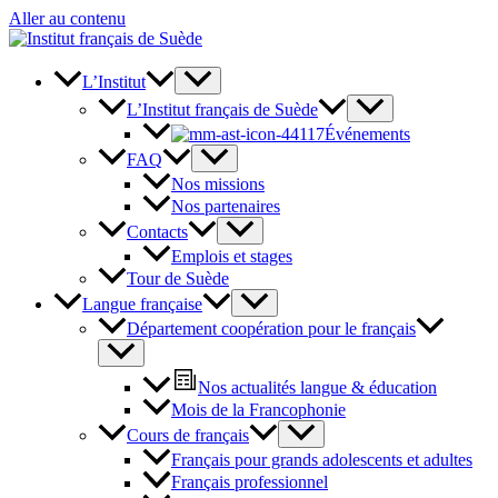
Aller au contenu
L’Institut
L’Institut français de Suède
Événements
FAQ
Nos missions
Nos partenaires
Contacts
Emplois et stages
Tour de Suède
Langue française
Département coopération pour le français
Nos actualités langue & éducation
Mois de la Francophonie
Cours de français
Français pour grands adolescents et adultes
Français professionnel