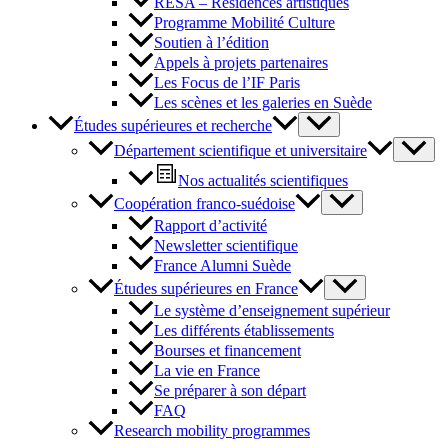
RESA – Résidences artistiques
Programme Mobilité Culture
Soutien à l’édition
Appels à projets partenaires
Les Focus de l’IF Paris
Les scènes et les galeries en Suède
Études supérieures et recherche
Département scientifique et universitaire
Nos actualités scientifiques
Coopération franco-suédoise
Rapport d’activité
Newsletter scientifique
France Alumni Suède
Études supérieures en France
Le système d’enseignement supérieur
Les différents établissements
Bourses et financement
La vie en France
Se préparer à son départ
FAQ
Research mobility programmes