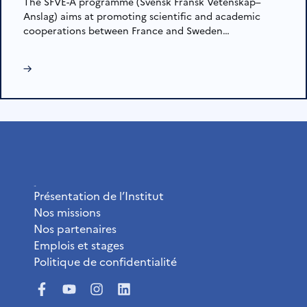
The SFVE-A programme (Svensk Fransk Vetenskap–
Anslag) aims at promoting scientific and academic
cooperations between France and Sweden…
→
L’Institut
Présentation de l’Institut
Nos missions
Nos partenaires
Emplois et stages
Politique de confidentialité