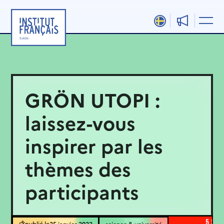
Aller
au
contenu
GRÖN UTOPI :
laissez-vous
inspirer par les
thèmes des
participants
25 janvier 2022
science & université