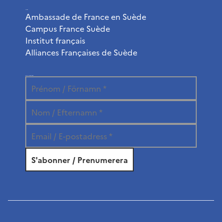
Liens utiles
Ambassade de France en Suède
Campus France Suède
Institut français
Alliances Françaises de Suède
Abonnez-vous à la newsletter