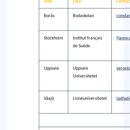
Ville
Lieu
Contac
Borås
Bodaskolan
consta
Stockholm
Institut français
f
fanny
de Suède
Uppsala
Uppsala
veroni
Universitetet
Växjö
Linnéuniversitetet
nathal