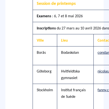
Session de printemps
Examens
: 6, 7 et 8 mai 2026
Inscriptions
du 27 mars au 10 avril 2026 dans 
Ville
Lieu
Contac
Borås
Bodaskolan
consta
Göteborg
Hvitfeldtska
nicola
gymnasiet
Stockholm
Institut français
fanny.
de Suède