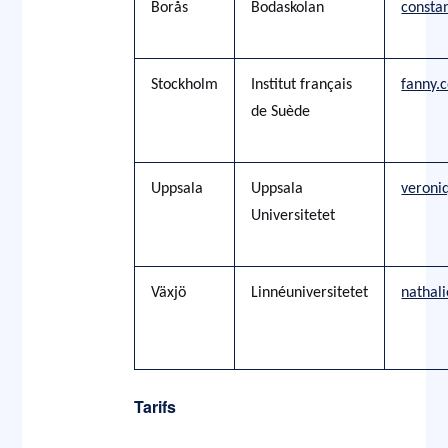
Borås
Bodaskolan
consta
Stockholm
Institut français
fanny.
de Suède
Uppsala
Uppsala
veroni
Universitetet
Växjö
Linnéuniversitetet
nathal
Tarifs