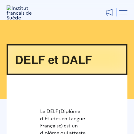
Aller
au
contenu
DELF et DALF
Le DELF (Diplôme
d’Études en Langue
Française) est un
diplôme qui atteste