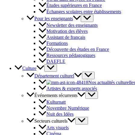
Études supérieures en France
Échanges scolaires entre établissements
Pour les enseignants
Newsletter des enseignants
Motivation des élèves
Assistant de français
Formations
Découverte des études en France
Ressources pédagogiques
DAEFLE
Culture
Département culturel
Nos actualités culturelle
Artistes & experts associés
Événements récurrents
Kulturnatt
Novembre Numérique
Nuit des Idées
Secteurs culturels
Arts visuels
Cinéma