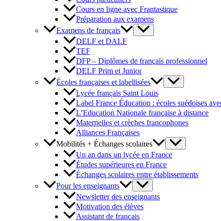
Cours en ligne avec Frantastique
Préparation aux examens
Examens de français
DELF et DALF
TEF
DFP – Diplômes de français professionnel
DELF Prim et Junior
Écoles françaises et labellisées
Lycée français Saint Louis
Label France Éducation : écoles suédoises avec
L’Education Nationale française à distance
Maternelles et crèches francophones
Alliances Françaises
Mobilités + Échanges scolaires
Un an dans un lycée en France
Études supérieures en France
Échanges scolaires entre établissements
Pour les enseignants
Newsletter des enseignants
Motivation des élèves
Assistant de français