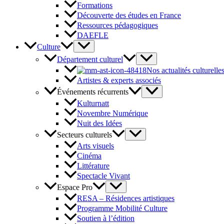
Formations
Découverte des études en France
Ressources pédagogiques
DAEFLE
Culture
Département culturel
Nos actualités culturelle
Artistes & experts associés
Événements récurrents
Kulturnatt
Novembre Numérique
Nuit des Idées
Secteurs culturels
Arts visuels
Cinéma
Littérature
Spectacle Vivant
Espace Pro
RESA – Résidences artistiques
Programme Mobilité Culture
Soutien à l’édition