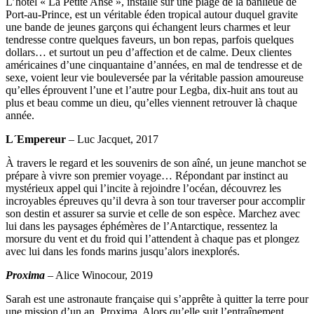
L’hôtel « La Petite Anse », installé sur une plage de la banlieue de
Port-au-Prince, est un véritable éden tropical autour duquel gravite
une bande de jeunes garçons qui échangent leurs charmes et leur
tendresse contre quelques faveurs, un bon repas, parfois quelques
dollars… et surtout un peu d’affection et de calme. Deux clientes
américaines d’une cinquantaine d’années, en mal de tendresse et de
sexe, voient leur vie bouleversée par la véritable passion amoureuse
qu’elles éprouvent l’une et l’autre pour Legba, dix-huit ans tout au
plus et beau comme un dieu, qu’elles viennent retrouver là chaque
année.
L´Empereur
– Luc Jacquet, 2017
À travers le regard et les souvenirs de son aîné, un jeune manchot se
prépare à vivre son premier voyage… Répondant par instinct au
mystérieux appel qui l’incite à rejoindre l’océan, découvrez les
incroyables épreuves qu’il devra à son tour traverser pour accomplir
son destin et assurer sa survie et celle de son espèce. Marchez avec
lui dans les paysages éphémères de l’Antarctique, ressentez la
morsure du vent et du froid qui l’attendent à chaque pas et plongez
avec lui dans les fonds marins jusqu’alors inexplorés.
Proxima
– Alice Winocour, 2019
Sarah est une astronaute française qui s’apprête à quitter la terre pour
une mission d’un an, Proxima. Alors qu’elle suit l’entraînement