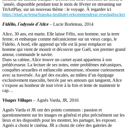
´année, disponible pendant tout le mois de février en streaming sur
TriArtPlay, sur un nouveau thème : le voyage. À regarder ici
https://triart.se/tema/franska-institutet-rekommenderar-resedagbocker
Fidélio, l´odyssée d´Alice
–
Lucie Borleteau, 2014
Alice, 30 ans, est marin. Elle laisse Félix, son homme, sur la terre
ferme, et embarque comme mécanicienne sur un vieux cargo, le
Fidelio. A bord, elle apprend qu’elle est là pour remplacer un
homme qui vient de mourir et découvre que Gaël, son premier grand
amour, commande le navire.
Dans sa cabine, Alice trouve un carnet ayant appartenu à son
prédécesseur. La lecture de ses notes, entre problèmes mécaniques,
conquêtes sexuelles et mélancolie amoureuse, résonne curieusement
avec sa traversée. Au gré des escales, au milieu d’un équipage
exclusivement masculin, bercée par ses amours qui tanguent, Alice
s’expose au bonheur de tout vivre à la fois et tente de maintenir le
cap…
Visages Villages
–
Agnès Varda, JR, 2016
Agnès Varda et JR ont des points communs : passion et
questionnement sur les images en général et plus précisément sur les
lieux et les dispositifs pour les montrer, les partager, les exposer.
Agnès a choisi le cinéma. JR a choisi de créer des galeries de