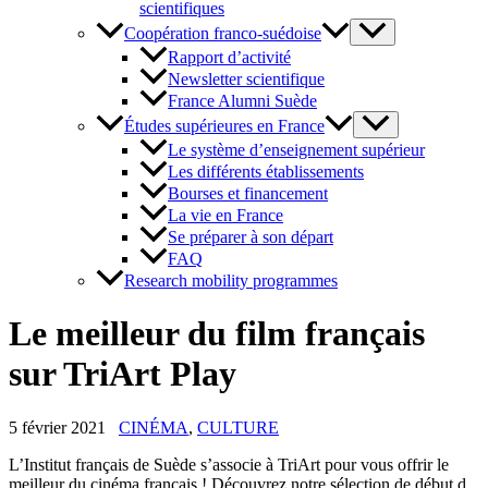
scientifiques
Coopération franco-suédoise
Rapport d’activité
Newsletter scientifique
France Alumni Suède
Études supérieures en France
Le système d’enseignement supérieur
Les différents établissements
Bourses et financement
La vie en France
Se préparer à son départ
FAQ
Research mobility programmes
Le meilleur du film français
sur TriArt Play
5 février 2021
CINÉMA
,
CULTURE
L’Institut français de Suède s’associe à TriArt pour vous offrir le
meilleur du cinéma français ! Découvrez notre sélection de début d