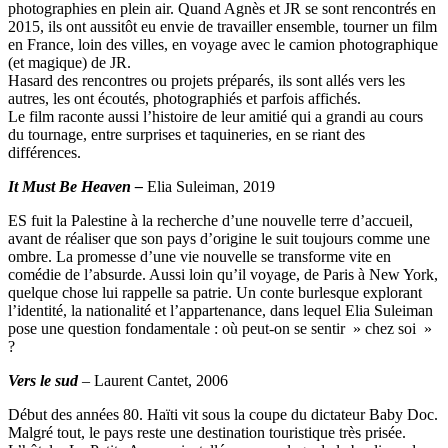
photographies en plein air. Quand Agnès et JR se sont rencontrés en
2015, ils ont aussitôt eu envie de travailler ensemble, tourner un film
en France, loin des villes, en voyage avec le camion photographique
(et magique) de JR.
Hasard des rencontres ou projets préparés, ils sont allés vers les
autres, les ont écoutés, photographiés et parfois affichés.
Le film raconte aussi l’histoire de leur amitié qui a grandi au cours
du tournage, entre surprises et taquineries, en se riant des
différences.
It Must Be Heaven –
Elia Suleiman, 2019
ES fuit la Palestine à la recherche d’une nouvelle terre d’accueil,
avant de réaliser que son pays d’origine le suit toujours comme une
ombre. La promesse d’une vie nouvelle se transforme vite en
comédie de l’absurde. Aussi loin qu’il voyage, de Paris à New York,
quelque chose lui rappelle sa patrie. Un conte burlesque explorant
l’identité, la nationalité et l’appartenance, dans lequel Elia Suleiman
pose une question fondamentale : où peut-on se sentir » chez soi »
?
Vers le sud
– Laurent Cantet, 2006
Début des années 80. Haïti vit sous la coupe du dictateur Baby Doc.
Malgré tout, le pays reste une destination touristique très prisée.