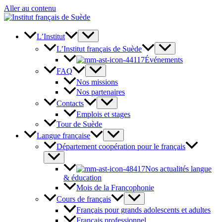
Aller au contenu
L’Institut
L’Institut français de Suède
Événements
FAQ
Nos missions
Nos partenaires
Contacts
Emplois et stages
Tour de Suède
Langue française
Département coopération pour le français
Nos actualités langue
& éducation
Mois de la Francophonie
Cours de français
Français pour grands adolescents et adultes
Français professionnel