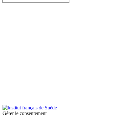
© 2026 Institut français de Suède. Tous droits réservés.
Design & Réalisation :
Tanguy Pégné
Politique de confidentialité
|
Cookies
Gérer le consentement