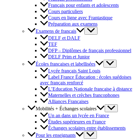
Français pour enfants et adolescents
Cours particuliers
Cours en ligne avec Frantastique
Préparation aux examens
Examens de français
DELF et DALF
TEF
DFP – Diplômes de français professionnel
DELF Prim et Junior
Écoles françaises et labellisées
Lycée français Saint Louis
Label France Éducation : écoles suédoises
avec français renforcé
L’Education Nationale française à distance
Maternelles et crèches francophones
Alliances Françaises
Mobilités + Échanges scolaires
Un an dans un lycée en France
Études supérieures en France
Échanges scolaires entre établissements
Pour les enseignants