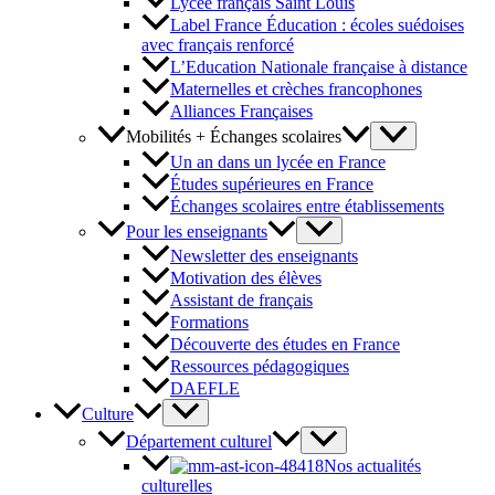
Lycée français Saint Louis
Label France Éducation : écoles suédoises
avec français renforcé
L’Education Nationale française à distance
Maternelles et crèches francophones
Alliances Françaises
Mobilités + Échanges scolaires
Un an dans un lycée en France
Études supérieures en France
Échanges scolaires entre établissements
Pour les enseignants
Newsletter des enseignants
Motivation des élèves
Assistant de français
Formations
Découverte des études en France
Ressources pédagogiques
DAEFLE
Culture
Département culturel
Nos actualités
culturelles