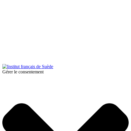
© 2026 Institut français de Suède. Tous droits réservés.
Design & Réalisation :
Tanguy Pégné
Politique de confidentialité
|
Cookies
Gérer le consentement