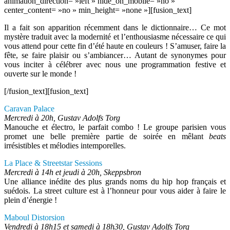
animation_direction= »left » hide_on_mobile= »no »
center_content= »no » min_height= »none »][fusion_text]
Il a fait son apparition récemment dans le dictionnaire… Ce mot
mystère traduit avec la modernité et l’enthousiasme nécessaire ce qui
vous attend pour cette fin d’été haute en couleurs ! S’amuser, faire la
fête, se faire plaisir ou s’ambiancer… Autant de synonymes pour
vous inciter à célébrer avec nous une programmation festive et
ouverte sur le monde !
[/fusion_text][fusion_text]
Caravan Palace
Mercredi à 20h, Gustav Adolfs Torg
Manouche et électro, le parfait combo ! Le groupe parisien vous
promet une belle première partie de soirée en mêlant
beats
irrésistibles et mélodies intemporelles.
La Place & Streetstar Sessions
Mercredi à 14h et jeudi à 20h, Skeppsbron
Une alliance inédite des plus grands noms du hip hop français et
suédois. La street culture est à l’honneur pour vous aider à faire le
plein d’énergie !
Maboul Distorsion
Vendredi à 18h15 et samedi à 18h30, Gustav Adolfs Torg