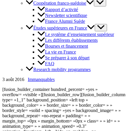
Coopération franco-suédoise
Rapport d’activité
Newsletter scientifique
France Alumni Suède
Études supérieures en France
Le système d’enseignement supérieur
Les différents établissements
Bourses et financement
La vie en France
Se préparer à son départ
FAQ
Research mobility programmes
3 août 2016
Immanquables
[fusion_builder_container hundred_percent= »yes »
overflow= »visible »][fusion_builder_row][fusion_builder_column
type= »1_1″ background_position= »left top »
background_color= » » border_size= » » border_color= » »
border_style= »solid » spacing= »yes » background_image= » »
background_repeat= »no-repeat » padding= » »
margin_top= »0px » margin_bottom= »0px » class= » » id= » »
animation_type= » » animation_speed= »0.3″