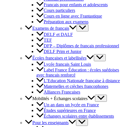
Français pour enfants et adolescents
Cours particuliers
Cours en ligne avec Frantastique
Préparation aux examens
Examens de français
DELF et DALF
TEF
DFP – Diplômes de français professionnel
DELF Prim et Junior
Écoles françaises et labellisées
Lycée français Saint Louis
Label France Éducation : écoles suédoises
avec français renforcé
L’Education Nationale française à distance
Maternelles et crèches francophones
Alliances Françaises
Mobilités + Échanges scolaires
Un an dans un lycée en France
Études supérieures en France
Échanges scolaires entre établissements
Pour les enseignants