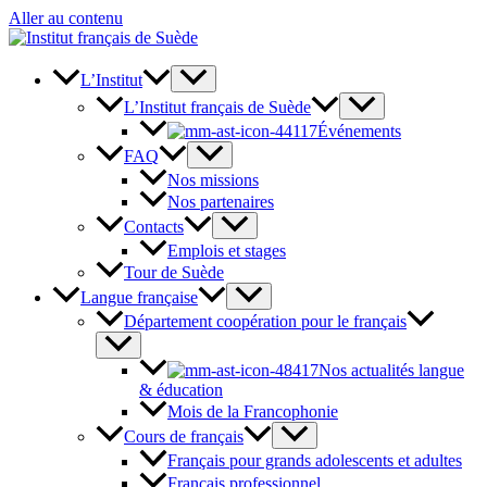
Aller au contenu
L’Institut
L’Institut français de Suède
Événements
FAQ
Nos missions
Nos partenaires
Contacts
Emplois et stages
Tour de Suède
Langue française
Département coopération pour le français
Nos actualités langue
& éducation
Mois de la Francophonie
Cours de français
Français pour grands adolescents et adultes
Français professionnel