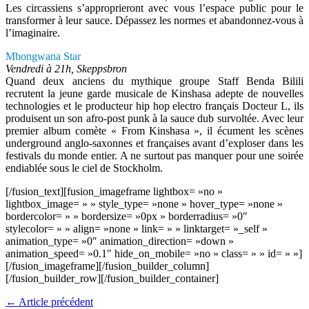
Les circassiens s’approprieront avec vous l’espace public pour le
transformer à leur sauce. Dépassez les normes et abandonnez-vous à
l’imaginaire.
Mbongwana Star
Vendredi à 21h, Skeppsbron
Quand deux anciens du mythique groupe Staff Benda Bilili
recrutent la jeune garde musicale de Kinshasa adepte de nouvelles
technologies et le producteur hip hop electro français Docteur L, ils
produisent un son afro-post punk à la sauce dub survoltée. Avec leur
premier album comète « From Kinshasa », il écument les scènes
underground anglo-saxonnes et françaises avant d’exploser dans les
festivals du monde entier. A ne surtout pas manquer pour une soirée
endiablée sous le ciel de Stockholm.
[/fusion_text][fusion_imageframe lightbox= »no »
lightbox_image= » » style_type= »none » hover_type= »none »
bordercolor= » » bordersize= »0px » borderradius= »0″
stylecolor= » » align= »none » link= » » linktarget= »_self »
animation_type= »0″ animation_direction= »down »
animation_speed= »0.1″ hide_on_mobile= »no » class= » » id= » »]
[/fusion_imageframe][/fusion_builder_column]
[/fusion_builder_row][/fusion_builder_container]
←
Article précédent