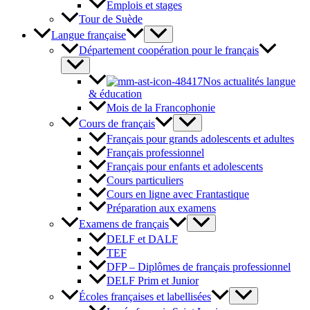
Emplois et stages
Tour de Suède
Langue française
Département coopération pour le français
Nos actualités langue
& éducation
Mois de la Francophonie
Cours de français
Français pour grands adolescents et adultes
Français professionnel
Français pour enfants et adolescents
Cours particuliers
Cours en ligne avec Frantastique
Préparation aux examens
Examens de français
DELF et DALF
TEF
DFP – Diplômes de français professionnel
DELF Prim et Junior
Écoles françaises et labellisées