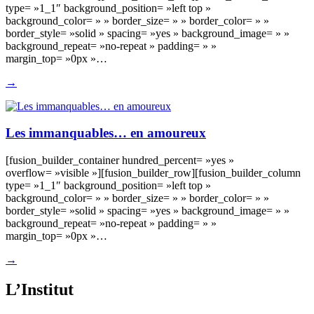
type= »1_1″ background_position= »left top »
background_color= » » border_size= » » border_color= » »
border_style= »solid » spacing= »yes » background_image= » »
background_repeat= »no-repeat » padding= » »
margin_top= »0px »…
→
Les immanquables… en amoureux
[fusion_builder_container hundred_percent= »yes »
overflow= »visible »][fusion_builder_row][fusion_builder_column
type= »1_1″ background_position= »left top »
background_color= » » border_size= » » border_color= » »
border_style= »solid » spacing= »yes » background_image= » »
background_repeat= »no-repeat » padding= » »
margin_top= »0px »…
→
L’Institut