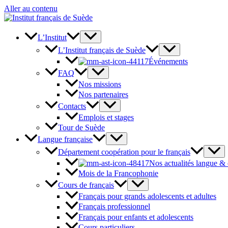
Aller au contenu
L’Institut
L’Institut français de Suède
Événements
FAQ
Nos missions
Nos partenaires
Contacts
Emplois et stages
Tour de Suède
Langue française
Département coopération pour le français
Nos actualités langue &
Mois de la Francophonie
Cours de français
Français pour grands adolescents et adultes
Français professionnel
Français pour enfants et adolescents
Cours particuliers