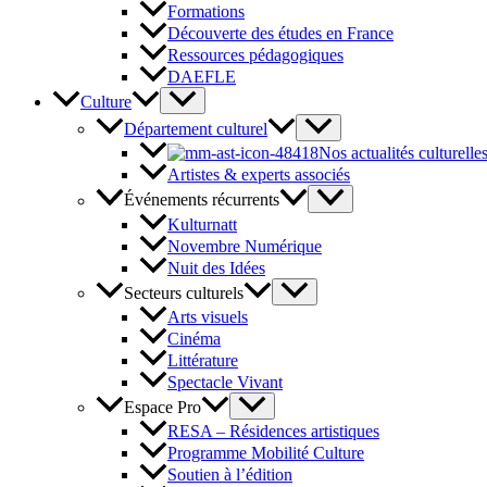
Formations
Découverte des études en France
Ressources pédagogiques
DAEFLE
Culture
Département culturel
Nos actualités culturelle
Artistes & experts associés
Événements récurrents
Kulturnatt
Novembre Numérique
Nuit des Idées
Secteurs culturels
Arts visuels
Cinéma
Littérature
Spectacle Vivant
Espace Pro
RESA – Résidences artistiques
Programme Mobilité Culture
Soutien à l’édition