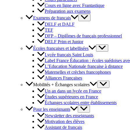
Cours en ligne avec Frantastique
Préparation aux examens
Examens de français
DELF et DALF
TEF
DFP – Diplômes de français professionnel
DELF Prim et Junior
Écoles françaises et labellisées
Lycée français Saint Louis
Label France Éducation : écoles suédoises avec
L’Education Nationale française à distance
Maternelles et crèches francophones
Alliances Françaises
Mobilités + Échanges scolaires
Un an dans un lycée en France
Études supérieures en France
Échanges scolaires entre établissements
Pour les enseignants
Newsletter des enseignants
Motivation des élèves
Assistant de français