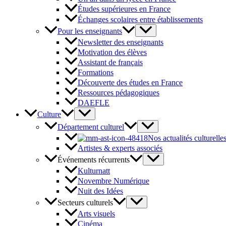
Études supérieures en France
Échanges scolaires entre établissements
Pour les enseignants
Newsletter des enseignants
Motivation des élèves
Assistant de français
Formations
Découverte des études en France
Ressources pédagogiques
DAEFLE
Culture
Département culturel
Nos actualités culturelle
Artistes & experts associés
Événements récurrents
Kulturnatt
Novembre Numérique
Nuit des Idées
Secteurs culturels
Arts visuels
Cinéma