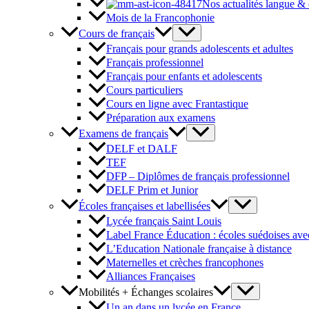
Nos actualités langue &
Mois de la Francophonie
Cours de français
Français pour grands adolescents et adultes
Français professionnel
Français pour enfants et adolescents
Cours particuliers
Cours en ligne avec Frantastique
Préparation aux examens
Examens de français
DELF et DALF
TEF
DFP – Diplômes de français professionnel
DELF Prim et Junior
Écoles françaises et labellisées
Lycée français Saint Louis
Label France Éducation : écoles suédoises avec
L’Education Nationale française à distance
Maternelles et crèches francophones
Alliances Françaises
Mobilités + Échanges scolaires
Un an dans un lycée en France