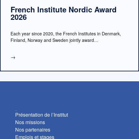
French Institute Nordic Award
2026
Each year since 2020, the French Institutes in Denmark,
Finland, Norway and Sweden jointly award…
→
L’Institut
Présentation de l’Institut
Nos missions
Nos partenaires
Emplois et stages