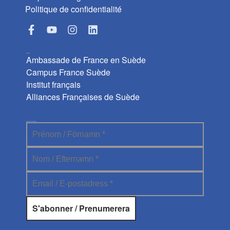
Politique de confidentialité
Liens utiles
Ambassade de France en Suède
Campus France Suède
Institut français
Alliances Françaises de Suède
Abonnez-vous à la newsletter