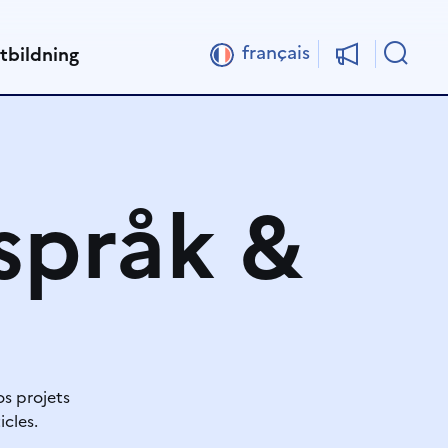
Sök
français
tbildning
språk &
os projets
icles.