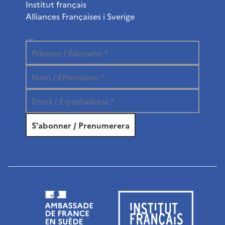
Institut français
Alliances Françaises i Sverige
Prenumerera på vårt nyhetsbrev