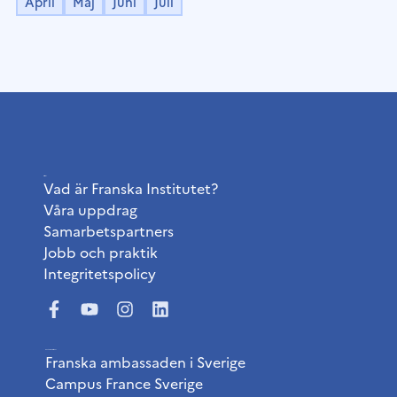
April
Maj
Juni
Juli
Institutet
Vad är Franska Institutet?
Våra uppdrag
Samarbetspartners
Jobb och praktik
Integritetspolicy
Användbara länkar
Franska ambassaden i Sverige
Campus France Sverige