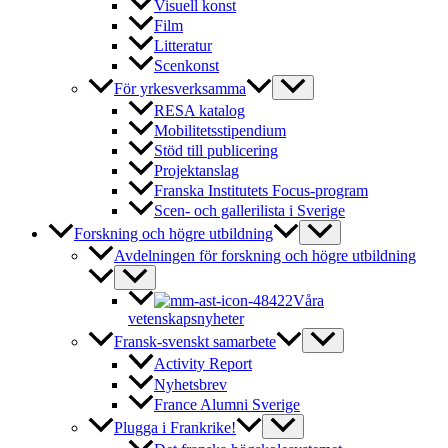
Visuell konst
Film
Litteratur
Scenkonst
För yrkesverksamma
RESA katalog
Mobilitetsstipendium
Stöd till publicering
Projektanslag
Franska Institutets Focus-program
Scen- och gallerilista i Sverige
Forskning och högre utbildning
Avdelningen för forskning och högre utbildning
Våra
vetenskapsnyheter
Fransk-svenskt samarbete
Activity Report
Nyhetsbrev
France Alumni Sverige
Plugga i Frankrike!