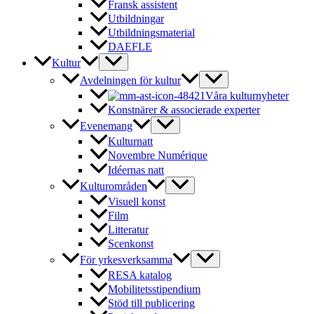
Fransk assistent
Utbildningar
Utbildningsmaterial
DAEFLE
Kultur
Avdelningen för kultur
Våra kulturnyheter
Konstnärer & associerade experter
Evenemang
Kulturnatt
Novembre Numérique
Idéernas natt
Kulturområden
Visuell konst
Film
Litteratur
Scenkonst
För yrkesverksamma
RESA katalog
Mobilitetsstipendium
Stöd till publicering