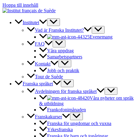
Hoppa till innehåll
Institutet
Vad är Franska Institutet?
Evenemang
FAQ
Våra uppdrag
Samarbetspartners
Kontakt
Jobb och praktik
Tour de Suède
Franska språket
Avdelningen för franska språket
Våra nyheter om språk
& utbildning
Frankofonimånaden
Franskakurser
Franska för ungdomar och vuxna
Yrkesfranska
Franska för barn och tonåringar