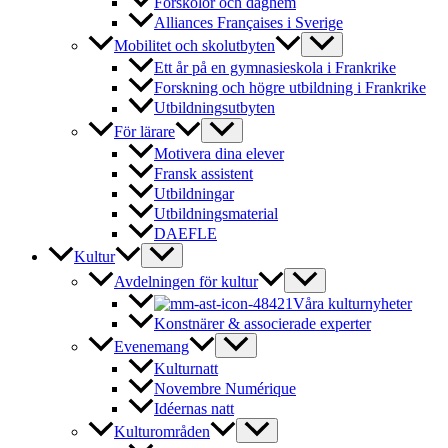
Förskolor och daghem
Alliances Françaises i Sverige
Mobilitet och skolutbyten
Ett år på en gymnasieskola i Frankrike
Forskning och högre utbildning i Frankrike
Utbildningsutbyten
För lärare
Motivera dina elever
Fransk assistent
Utbildningar
Utbildningsmaterial
DAEFLE
Kultur
Avdelningen för kultur
Våra kulturnyheter
Konstnärer & associerade experter
Evenemang
Kulturnatt
Novembre Numérique
Idéernas natt
Kulturområden