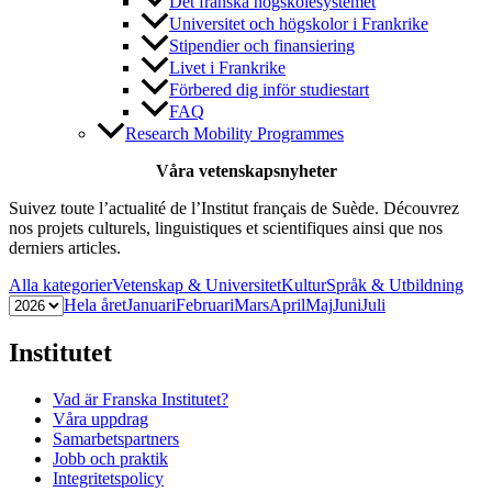
Det franska högskolesystemet
Universitet och högskolor i Frankrike
Stipendier och finansiering
Livet i Frankrike
Förbered dig inför studiestart
FAQ
Research Mobility Programmes
Våra vetenskapsnyheter
Suivez toute l’actualité de l’Institut français de Suède. Découvrez
nos projets culturels, linguistiques et scientifiques ainsi que nos
derniers articles.
Alla kategorier
Vetenskap & Universitet
Kultur
Språk & Utbildning
Hela året
Januari
Februari
Mars
April
Maj
Juni
Juli
Institutet
Vad är Franska Institutet?
Våra uppdrag
Samarbetspartners
Jobb och praktik
Integritetspolicy