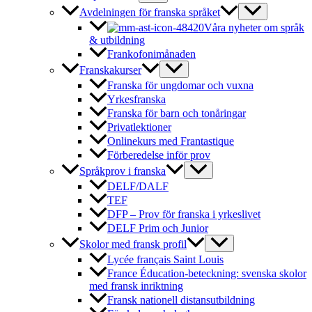
Avdelningen för franska språket
Våra nyheter om språk
& utbildning
Frankofonimånaden
Franskakurser
Franska för ungdomar och vuxna
Yrkesfranska
Franska för barn och tonåringar
Privatlektioner
Onlinekurs med Frantastique
Förberedelse inför prov
Språkprov i franska
DELF/DALF
TEF
DFP – Prov för franska i yrkeslivet
DELF Prim och Junior
Skolor med fransk profil
Lycée français Saint Louis
France Éducation-beteckning: svenska skolor
med fransk inriktning
Fransk nationell distansutbildning