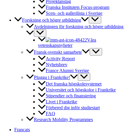
Projektanslag
Franska Institutets Focus-program
Scen- och gallerilista i Sverige
Forskning och högre utbildning
Avdelningen för forskning och högre utbildning
Våra
vetenskapsnyheter
Fransk-svenskt samarbete
Activity Report
Nyhetsbrev
France Alumni Sverige
Plugga i Frankrike!
Det franska högskolesystemet
Universitet och högskolor i Frankrike
Stipendier och finansiering
Livet i Frankrike
Förbered dig inför studiestart
FAQ
Research Mobility Programmes
Français