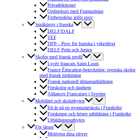
Privatlektioner
Onlinekurs med Frantastique
Förberedelse inför prov
Språkprov i franska
DELF/DALF
TEF
DFP – Prov för franska i yrkeslivet
DELF Prim och Junior
Skolor med fransk profil
Lycée français Saint Louis
France Éducation-beteckning: svenska skolor
med fransk inriktning
Fransk nationell distansutbildning
Förskolor och daghem
Alliances Françaises i Sverige
Mobilitet och skolutbyten
Ett år på en gymnasieskola i Frankrike
Forskning och högre utbildning i Frankrike
Utbildningsutbyten
För lärare
Motivera dina elever