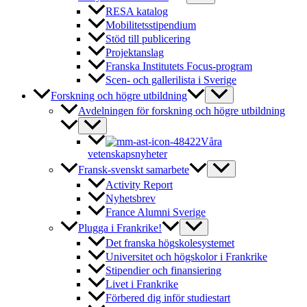
RESA katalog
Mobilitetsstipendium
Stöd till publicering
Projektanslag
Franska Institutets Focus-program
Scen- och gallerilista i Sverige
Forskning och högre utbildning
Avdelningen för forskning och högre utbildning
Våra
vetenskapsnyheter
Fransk-svenskt samarbete
Activity Report
Nyhetsbrev
France Alumni Sverige
Plugga i Frankrike!
Det franska högskolesystemet
Universitet och högskolor i Frankrike
Stipendier och finansiering
Livet i Frankrike
Förbered dig inför studiestart