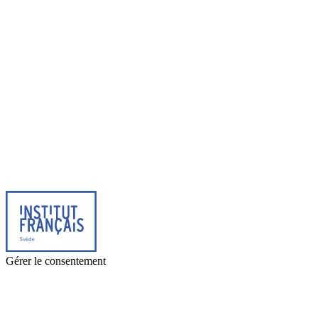
© 2025 Institut français de Suède. Alla rättigheter förbehållna.
Integritetspolicy
|
Cookies
Gérer le consentement