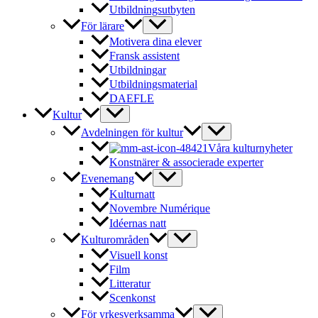
Utbildningsutbyten
För lärare
Motivera dina elever
Fransk assistent
Utbildningar
Utbildningsmaterial
DAEFLE
Kultur
Avdelningen för kultur
Våra kulturnyheter
Konstnärer & associerade experter
Evenemang
Kulturnatt
Novembre Numérique
Idéernas natt
Kulturområden
Visuell konst
Film
Litteratur
Scenkonst
För yrkesverksamma