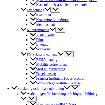
Konstnärer & associerade experter
Evenemang
Kulturnatt
Novembre Numérique
Idéernas natt
Kulturområden
Visuell konst
Film
Litteratur
Scenkonst
För yrkesverksamma
RESA katalog
Mobilitetsstipendium
Stöd till publicering
Projektanslag
Franska Institutets Focus-program
Scen- och gallerilista i Sverige
Forskning och högre utbildning
Avdelningen för forskning och högre utbildning
Våra