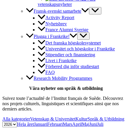
vetenskapsnyheter
Fransk-svenskt samarbete
Activity Report
Nyhetsbrev
France Alumni Sverige
Plugga i Frankrike!
Det franska högskolesystemet
Universitet och högskolor i Frankrike
Stipendier och finansiering
Livet i Frankrike
Förbered dig inför studiestart
FAQ
Research Mobility Programmes
Våra nyheter om språk & utbildning
Suivez toute l’actualité de l’Institut français de Suède. Découvrez
nos projets culturels, linguistiques et scientifiques ainsi que nos
derniers articles.
Alla kategorier
Vetenskap & Universitet
Kultur
Språk & Utbildning
Hela året
Januari
Februari
Mars
April
Maj
Juni
Juli