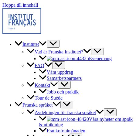
Hoppa till innehåll
Institutet
Vad är Franska Institutet?
Evenemang
FAQ
Våra uppdrag
Samarbetspartners
Kontakt
Jobb och praktik
Tour de Suède
Franska språket
Avdelningen för franska språket
Våra nyheter om språk
& utbildning
Frankofonimånaden