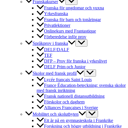
Franskakurser
Franska för ungdomar och vuxna
Yrkesfranska
Franska för barn och tonåringar
Privatlektioner
Onlinekurs med Frantastique
Förberedelse inför prov
Språkprov i franska
DELF/DALF
TEF
DFP – Prov för franska i yrkeslivet
DELF Prim och Junior
Skolor med fransk profil
Lycée français Saint Louis
France Éducation-beteckning: svenska skolor
med fransk inriktning
Fransk nationell distansutbildning
Förskolor och daghem
Alliances Françaises i Sverige
Mobilitet och skolutbyten
Ett år på en gymnasieskola i Frankrike
Forskning och högre utbildning i Frankrike