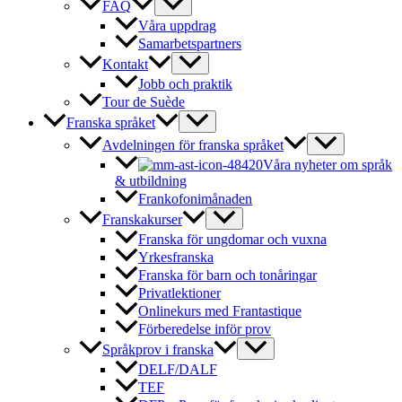
FAQ
Våra uppdrag
Samarbetspartners
Kontakt
Jobb och praktik
Tour de Suède
Franska språket
Avdelningen för franska språket
Våra nyheter om språk
& utbildning
Frankofonimånaden
Franskakurser
Franska för ungdomar och vuxna
Yrkesfranska
Franska för barn och tonåringar
Privatlektioner
Onlinekurs med Frantastique
Förberedelse inför prov
Språkprov i franska
DELF/DALF
TEF