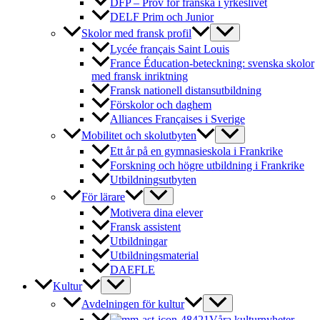
DFP – Prov för franska i yrkeslivet
DELF Prim och Junior
Skolor med fransk profil
Lycée français Saint Louis
France Éducation-beteckning: svenska skolor
med fransk inriktning
Fransk nationell distansutbildning
Förskolor och daghem
Alliances Françaises i Sverige
Mobilitet och skolutbyten
Ett år på en gymnasieskola i Frankrike
Forskning och högre utbildning i Frankrike
Utbildningsutbyten
För lärare
Motivera dina elever
Fransk assistent
Utbildningar
Utbildningsmaterial
DAEFLE
Kultur
Avdelningen för kultur
Våra kulturnyheter