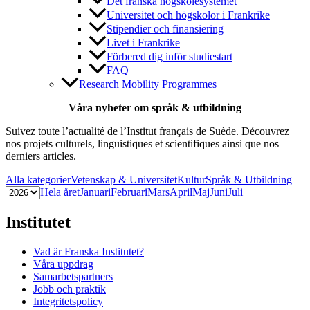
Det franska högskolesystemet
Universitet och högskolor i Frankrike
Stipendier och finansiering
Livet i Frankrike
Förbered dig inför studiestart
FAQ
Research Mobility Programmes
Våra nyheter om språk & utbildning
Suivez toute l’actualité de l’Institut français de Suède. Découvrez
nos projets culturels, linguistiques et scientifiques ainsi que nos
derniers articles.
Alla kategorier
Vetenskap & Universitet
Kultur
Språk & Utbildning
Hela året
Januari
Februari
Mars
April
Maj
Juni
Juli
Institutet
Vad är Franska Institutet?
Våra uppdrag
Samarbetspartners
Jobb och praktik
Integritetspolicy