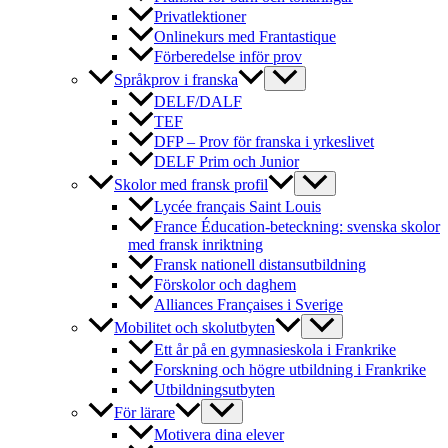
Privatlektioner
Onlinekurs med Frantastique
Förberedelse inför prov
Språkprov i franska
DELF/DALF
TEF
DFP – Prov för franska i yrkeslivet
DELF Prim och Junior
Skolor med fransk profil
Lycée français Saint Louis
France Éducation-beteckning: svenska skolor
med fransk inriktning
Fransk nationell distansutbildning
Förskolor och daghem
Alliances Françaises i Sverige
Mobilitet och skolutbyten
Ett år på en gymnasieskola i Frankrike
Forskning och högre utbildning i Frankrike
Utbildningsutbyten
För lärare
Motivera dina elever