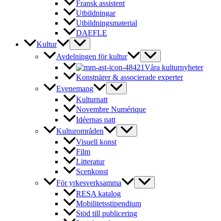
Fransk assistent
Utbildningar
Utbildningsmaterial
DAEFLE
Kultur
Avdelningen för kultur
Våra kulturnyheter
Konstnärer & associerade experter
Evenemang
Kulturnatt
Novembre Numérique
Idéernas natt
Kulturområden
Visuell konst
Film
Litteratur
Scenkonst
För yrkesverksamma
RESA katalog
Mobilitetsstipendium
Stöd till publicering