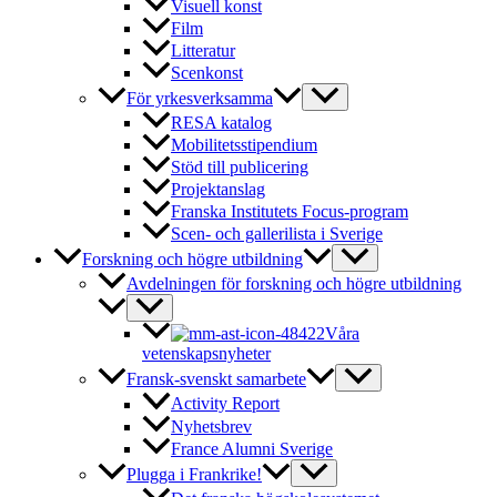
Visuell konst
Film
Litteratur
Scenkonst
För yrkesverksamma
RESA katalog
Mobilitetsstipendium
Stöd till publicering
Projektanslag
Franska Institutets Focus-program
Scen- och gallerilista i Sverige
Forskning och högre utbildning
Avdelningen för forskning och högre utbildning
Våra
vetenskapsnyheter
Fransk-svenskt samarbete
Activity Report
Nyhetsbrev
France Alumni Sverige
Plugga i Frankrike!