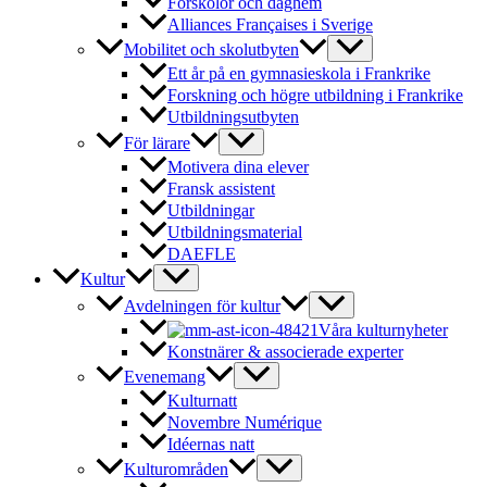
Förskolor och daghem
Alliances Françaises i Sverige
Mobilitet och skolutbyten
Ett år på en gymnasieskola i Frankrike
Forskning och högre utbildning i Frankrike
Utbildningsutbyten
För lärare
Motivera dina elever
Fransk assistent
Utbildningar
Utbildningsmaterial
DAEFLE
Kultur
Avdelningen för kultur
Våra kulturnyheter
Konstnärer & associerade experter
Evenemang
Kulturnatt
Novembre Numérique
Idéernas natt
Kulturområden