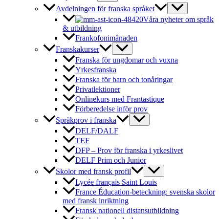
Avdelningen för franska språket
Våra nyheter om språk
& utbildning
Frankofonimånaden
Franskakurser
Franska för ungdomar och vuxna
Yrkesfranska
Franska för barn och tonåringar
Privatlektioner
Onlinekurs med Frantastique
Förberedelse inför prov
Språkprov i franska
DELF/DALF
TEF
DFP – Prov för franska i yrkeslivet
DELF Prim och Junior
Skolor med fransk profil
Lycée français Saint Louis
France Éducation-beteckning: svenska skolor
med fransk inriktning
Fransk nationell distansutbildning