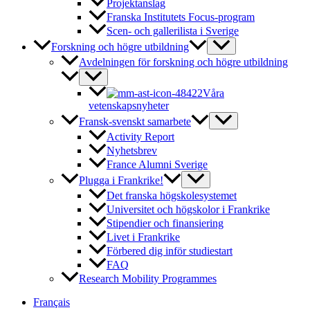
Projektanslag
Franska Institutets Focus-program
Scen- och gallerilista i Sverige
Forskning och högre utbildning
Avdelningen för forskning och högre utbildning
Våra
vetenskapsnyheter
Fransk-svenskt samarbete
Activity Report
Nyhetsbrev
France Alumni Sverige
Plugga i Frankrike!
Det franska högskolesystemet
Universitet och högskolor i Frankrike
Stipendier och finansiering
Livet i Frankrike
Förbered dig inför studiestart
FAQ
Research Mobility Programmes
Français