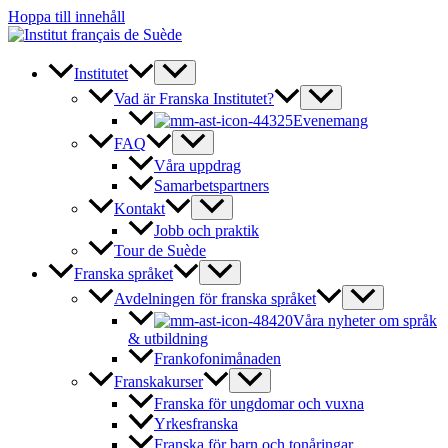
Hoppa till innehåll
Institutet
Vad är Franska Institutet?
Evenemang
FAQ
Våra uppdrag
Samarbetspartners
Kontakt
Jobb och praktik
Tour de Suède
Franska språket
Avdelningen för franska språket
Våra nyheter om språk
& utbildning
Frankofonimånaden
Franskakurser
Franska för ungdomar och vuxna
Yrkesfranska
Franska för barn och tonåringar