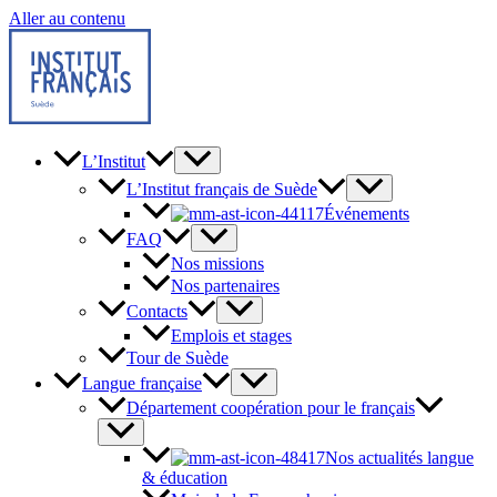
Aller au contenu
L’Institut
L’Institut français de Suède
Événements
FAQ
Nos missions
Nos partenaires
Contacts
Emplois et stages
Tour de Suède
Langue française
Département coopération pour le français
Nos actualités langue
& éducation