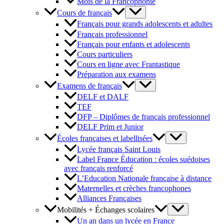
Mois de la Francophonie
Cours de français
Français pour grands adolescents et adultes
Français professionnel
Français pour enfants et adolescents
Cours particuliers
Cours en ligne avec Frantastique
Préparation aux examens
Examens de français
DELF et DALF
TEF
DFP – Diplômes de français professionnel
DELF Prim et Junior
Écoles françaises et labellisées
Lycée français Saint Louis
Label France Éducation : écoles suédoises
avec français renforcé
L’Education Nationale française à distance
Maternelles et crèches francophones
Alliances Françaises
Mobilités + Échanges scolaires
Un an dans un lycée en France