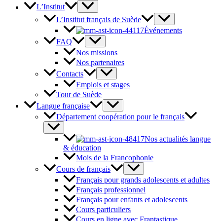
L’Institut
L’Institut français de Suède
Événements
FAQ
Nos missions
Nos partenaires
Contacts
Emplois et stages
Tour de Suède
Langue française
Département coopération pour le français
Nos actualités langue
& éducation
Mois de la Francophonie
Cours de français
Français pour grands adolescents et adultes
Français professionnel
Français pour enfants et adolescents
Cours particuliers
Cours en ligne avec Frantastique