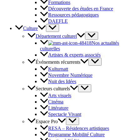
Formations
Découverte des études en France
Ressources pédagogiques
DAEFLE
Culture
Département culturel
Nos actualités
culturelles
Artistes & experts associés
Événements récurrents
Kulturnatt
Novembre Numérique
Nuit des Idées
Secteurs culturels
Arts visuels
Cinéma
Littérature
Spectacle Vivant
Espace Pro
RESA – Résidences artistiques
Programme Mobilité Culture