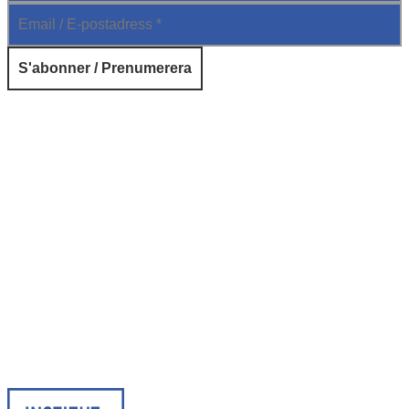
© 2026 Institut français de Suède. Tous droits réservés.
Design & Réalisation :
Tanguy Pégné
Politique de confidentialité
|
Cookies