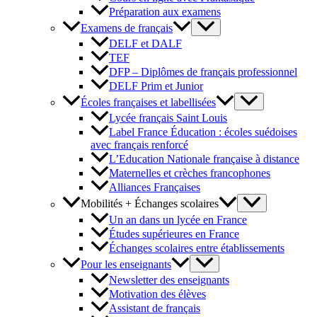
Préparation aux examens
Examens de français
DELF et DALF
TEF
DFP – Diplômes de français professionnel
DELF Prim et Junior
Écoles françaises et labellisées
Lycée français Saint Louis
Label France Éducation : écoles suédoises
avec français renforcé
L’Education Nationale française à distance
Maternelles et crèches francophones
Alliances Françaises
Mobilités + Échanges scolaires
Un an dans un lycée en France
Études supérieures en France
Échanges scolaires entre établissements
Pour les enseignants
Newsletter des enseignants
Motivation des élèves
Assistant de français