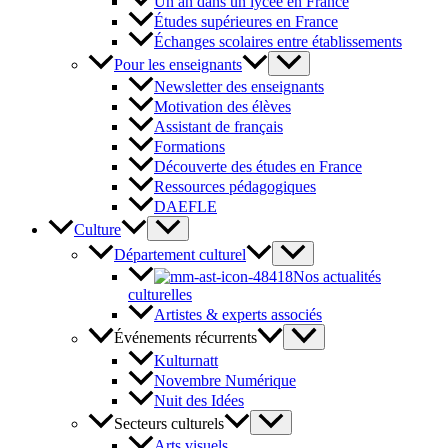
Un an dans un lycée en France
Études supérieures en France
Échanges scolaires entre établissements
Pour les enseignants
Newsletter des enseignants
Motivation des élèves
Assistant de français
Formations
Découverte des études en France
Ressources pédagogiques
DAEFLE
Culture
Département culturel
Nos actualités
culturelles
Artistes & experts associés
Événements récurrents
Kulturnatt
Novembre Numérique
Nuit des Idées
Secteurs culturels
Arts visuels