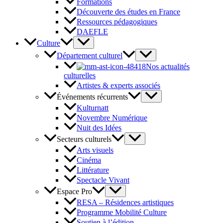
Formations
Découverte des études en France
Ressources pédagogiques
DAEFLE
Culture
Département culturel
Nos actualités
culturelles
Artistes & experts associés
Événements récurrents
Kulturnatt
Novembre Numérique
Nuit des Idées
Secteurs culturels
Arts visuels
Cinéma
Littérature
Spectacle Vivant
Espace Pro
RESA – Résidences artistiques
Programme Mobilité Culture
Soutien à l’édition