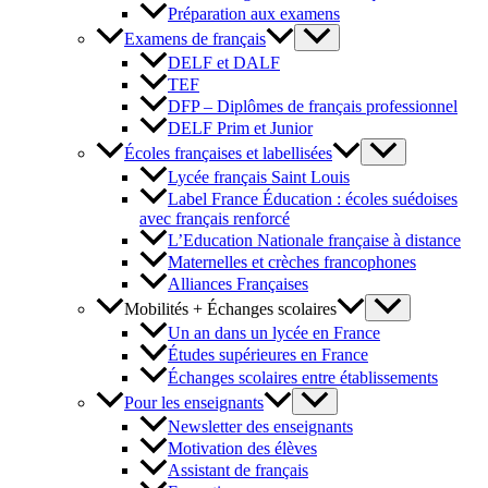
Préparation aux examens
Examens de français
DELF et DALF
TEF
DFP – Diplômes de français professionnel
DELF Prim et Junior
Écoles françaises et labellisées
Lycée français Saint Louis
Label France Éducation : écoles suédoises
avec français renforcé
L’Education Nationale française à distance
Maternelles et crèches francophones
Alliances Françaises
Mobilités + Échanges scolaires
Un an dans un lycée en France
Études supérieures en France
Échanges scolaires entre établissements
Pour les enseignants
Newsletter des enseignants
Motivation des élèves
Assistant de français