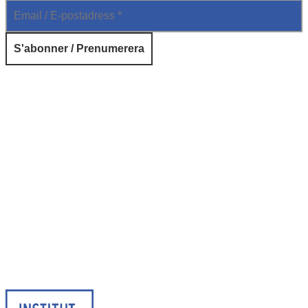
© 2026 Institut français de Suède. Tous droits réservés.
Design & Réalisation :
Tanguy Pégné
Politique de confidentialité
|
Cookies