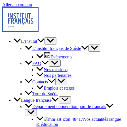
Aller au contenu
L’Institut
L’Institut français de Suède
Événements
FAQ
Nos missions
Nos partenaires
Contacts
Emplois et stages
Tour de Suède
Langue française
Département coopération pour le français
Nos actualités langue
& éducation