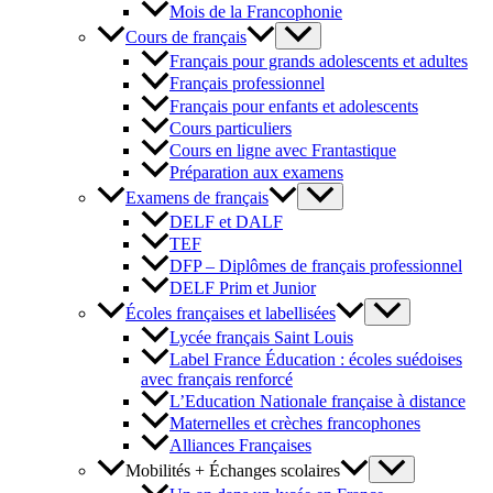
Mois de la Francophonie
Cours de français
Français pour grands adolescents et adultes
Français professionnel
Français pour enfants et adolescents
Cours particuliers
Cours en ligne avec Frantastique
Préparation aux examens
Examens de français
DELF et DALF
TEF
DFP – Diplômes de français professionnel
DELF Prim et Junior
Écoles françaises et labellisées
Lycée français Saint Louis
Label France Éducation : écoles suédoises
avec français renforcé
L’Education Nationale française à distance
Maternelles et crèches francophones
Alliances Françaises
Mobilités + Échanges scolaires