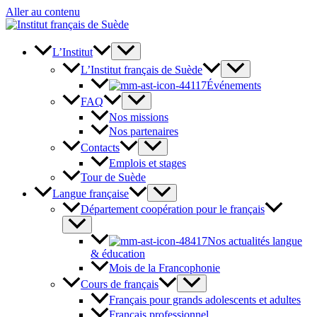
Aller au contenu
L’Institut
L’Institut français de Suède
Événements
FAQ
Nos missions
Nos partenaires
Contacts
Emplois et stages
Tour de Suède
Langue française
Département coopération pour le français
Nos actualités langue
& éducation
Mois de la Francophonie
Cours de français
Français pour grands adolescents et adultes
Français professionnel