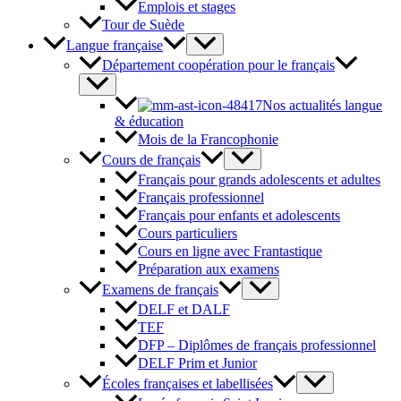
Emplois et stages
Tour de Suède
Langue française
Département coopération pour le français
Nos actualités langue
& éducation
Mois de la Francophonie
Cours de français
Français pour grands adolescents et adultes
Français professionnel
Français pour enfants et adolescents
Cours particuliers
Cours en ligne avec Frantastique
Préparation aux examens
Examens de français
DELF et DALF
TEF
DFP – Diplômes de français professionnel
DELF Prim et Junior
Écoles françaises et labellisées