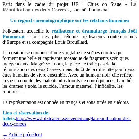
Paris dans le cadre du projet UE – Cities on Stage «
La
Réunification des deux Corées
», par Joël Pommerat
Un regard cinématographique sur les relations humaines
Folkteatern accueille le
réalisateur et dramaturge français Joël
Pommerat
– un des plus célèbres réalisateurs contemporains
d’Europe et sa compagnie Louis Brouillard.
La création se compose d’une vingtaine de scènes courtes qui
forment une belle et captivante mosaïque de fragments scéniques
indépendants. Malgré son nom, la pièce ne traite pas de la
réunification des deux Corées, mais plutôt de la difficulté pour deux
êtres humains de vivre ensemble. Avec un humour noir, elle reflète
la vie en couple, les malentendus lourds de conséquences, l’amitié,
les drames à trois, le suicide, l’amour maternel, l’infidélité, les
ruptures …
La représentation est donnée en français et sous-titrée en suédois.
Lien et réservation de
billets
:
https://www.folkteatern.se/evenemang/la-reunification-des-
deux-corees
←
Article précédent