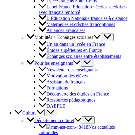
Lycée français Saint Louis
Label France Éducation : écoles suédoises
avec français renforcé
L’Education Nationale française à distance
Maternelles et crèches francophones
Alliances Françaises
Mobilités + Échanges scolaires
Un an dans un lycée en France
Études supérieures en France
Échanges scolaires entre établissements
Pour les enseignants
Newsletter des enseignants
Motivation des élèves
Assistant de français
Formations
Découverte des études en France
Ressources pédagogiques
DAEFLE
Culture
Département culturel
Nos actualités
culturelles