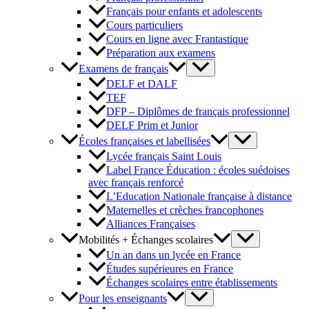
Français pour enfants et adolescents
Cours particuliers
Cours en ligne avec Frantastique
Préparation aux examens
Examens de français
DELF et DALF
TEF
DFP – Diplômes de français professionnel
DELF Prim et Junior
Écoles françaises et labellisées
Lycée français Saint Louis
Label France Éducation : écoles suédoises
avec français renforcé
L’Education Nationale française à distance
Maternelles et crèches francophones
Alliances Françaises
Mobilités + Échanges scolaires
Un an dans un lycée en France
Études supérieures en France
Échanges scolaires entre établissements
Pour les enseignants