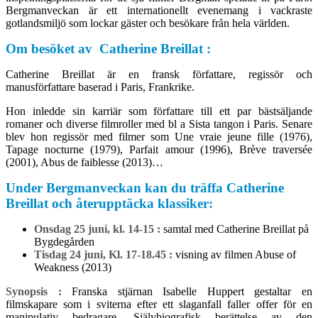
Bergmanveckan är ett internationellt evenemang i vackraste
gotlandsmiljö som lockar gäster och besökare från hela världen.
Om besöket av Catherine Breillat :
Catherine Breillat är en fransk författare, regissör och
manusförfattare baserad i Paris, Frankrike.
Hon inledde sin karriär som författare till ett par bästsäljande
romaner och diverse filmroller med bl a Sista tangon i Paris. Senare
blev hon regissör med filmer som Une vraie jeune fille (1976),
Tapage nocturne (1979), Parfait amour (1996), Brève traversée
(2001), Abus de faiblesse (2013)…
Under Bergmanveckan kan du träffa Catherine
Breillat och återupptäcka klassiker:
Onsdag 25 juni, kl. 14-15 :
samtal med Catherine Breillat på
Bygdegården
Tisdag 24 juni, Kl. 17-18.45 :
visning av filmen Abuse of
Weakness (2013)
Synopsis :
Franska stjärnan Isabelle Huppert gestaltar en
filmskapare som i sviterna efter ett slaganfall faller offer för en
manipulativ bedragare. Självbiografisk berättelse av den