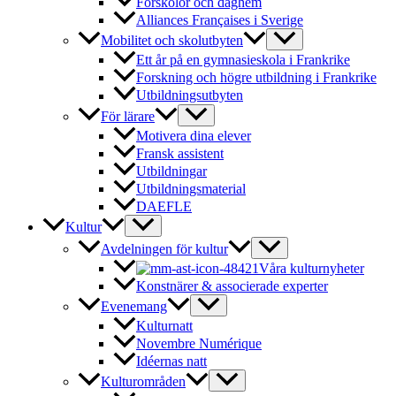
Förskolor och daghem
Alliances Françaises i Sverige
Mobilitet och skolutbyten
Ett år på en gymnasieskola i Frankrike
Forskning och högre utbildning i Frankrike
Utbildningsutbyten
För lärare
Motivera dina elever
Fransk assistent
Utbildningar
Utbildningsmaterial
DAEFLE
Kultur
Avdelningen för kultur
Våra kulturnyheter
Konstnärer & associerade experter
Evenemang
Kulturnatt
Novembre Numérique
Idéernas natt
Kulturområden