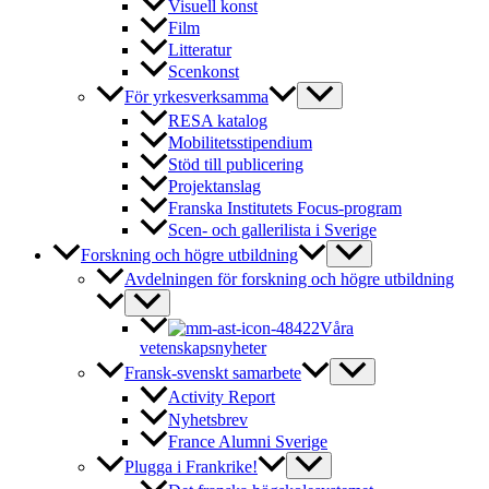
Visuell konst
Film
Litteratur
Scenkonst
För yrkesverksamma
RESA katalog
Mobilitetsstipendium
Stöd till publicering
Projektanslag
Franska Institutets Focus-program
Scen- och gallerilista i Sverige
Forskning och högre utbildning
Avdelningen för forskning och högre utbildning
Våra
vetenskapsnyheter
Fransk-svenskt samarbete
Activity Report
Nyhetsbrev
France Alumni Sverige
Plugga i Frankrike!