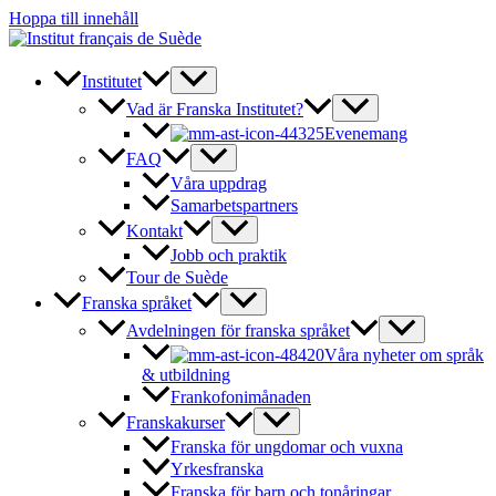
Hoppa till innehåll
Institutet
Vad är Franska Institutet?
Evenemang
FAQ
Våra uppdrag
Samarbetspartners
Kontakt
Jobb och praktik
Tour de Suède
Franska språket
Avdelningen för franska språket
Våra nyheter om språk
& utbildning
Frankofonimånaden
Franskakurser
Franska för ungdomar och vuxna
Yrkesfranska
Franska för barn och tonåringar