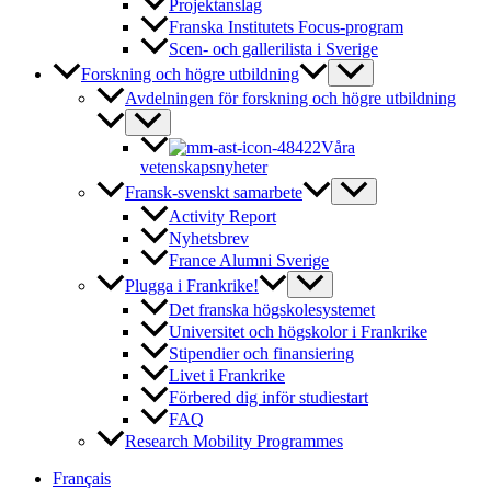
Projektanslag
Franska Institutets Focus-program
Scen- och gallerilista i Sverige
Forskning och högre utbildning
Avdelningen för forskning och högre utbildning
Våra
vetenskapsnyheter
Fransk-svenskt samarbete
Activity Report
Nyhetsbrev
France Alumni Sverige
Plugga i Frankrike!
Det franska högskolesystemet
Universitet och högskolor i Frankrike
Stipendier och finansiering
Livet i Frankrike
Förbered dig inför studiestart
FAQ
Research Mobility Programmes
Français