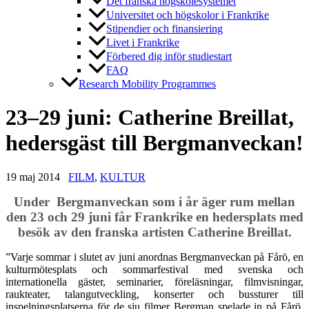
Det franska högskolesystemet
Universitet och högskolor i Frankrike
Stipendier och finansiering
Livet i Frankrike
Förbered dig inför studiestart
FAQ
Research Mobility Programmes
23–29 juni: Catherine Breillat,
hedersgäst till Bergmanveckan!
19 maj 2014
FILM
,
KULTUR
Under Bergmanveckan som i år äger rum mellan
den 23 och 29 juni får Frankrike en hedersplats med
besök av den franska artisten Catherine Breillat.
”Varje sommar i slutet av juni anordnas Bergmanveckan på Fårö, en
kulturmötesplats och sommarfestival med svenska och
internationella gäster, seminarier, föreläsningar, filmvisningar,
raukteater, talangutveckling, konserter och bussturer till
inspelningsplatserna för de sju filmer Bergman spelade in på Fårö.