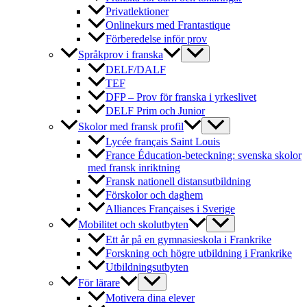
Privatlektioner
Onlinekurs med Frantastique
Förberedelse inför prov
Språkprov i franska
DELF/DALF
TEF
DFP – Prov för franska i yrkeslivet
DELF Prim och Junior
Skolor med fransk profil
Lycée français Saint Louis
France Éducation-beteckning: svenska skolor
med fransk inriktning
Fransk nationell distansutbildning
Förskolor och daghem
Alliances Françaises i Sverige
Mobilitet och skolutbyten
Ett år på en gymnasieskola i Frankrike
Forskning och högre utbildning i Frankrike
Utbildningsutbyten
För lärare
Motivera dina elever