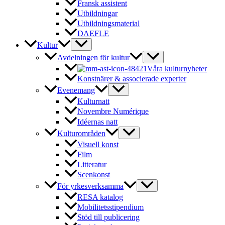
Fransk assistent
Utbildningar
Utbildningsmaterial
DAEFLE
Kultur
Avdelningen för kultur
Våra kulturnyheter
Konstnärer & associerade experter
Evenemang
Kulturnatt
Novembre Numérique
Idéernas natt
Kulturområden
Visuell konst
Film
Litteratur
Scenkonst
För yrkesverksamma
RESA katalog
Mobilitetsstipendium
Stöd till publicering