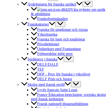
Avdelningen för franska språket
Våra nyheter om språk
& utbildning
Frankofonimånaden
Franskakurser
Franska för ungdomar och vuxna
Yrkesfranska
Franska för barn och tonåringar
Privatlektioner
Onlinekurs med Frantastique
Förberedelse inför prov
Språkprov i franska
DELF/DALF
TEF
DFP – Prov för franska i yrkeslivet
DELF Prim och Junior
Skolor med fransk profil
Lycée français Saint Louis
France Éducation-beteckning: svenska skolor
med fransk inriktning
Fransk nationell distansutbildning