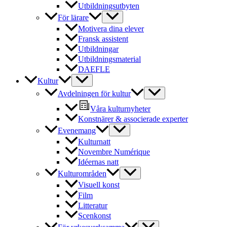
Utbildningsutbyten
För lärare
Motivera dina elever
Fransk assistent
Utbildningar
Utbildningsmaterial
DAEFLE
Kultur
Avdelningen för kultur
Våra kulturnyheter
Konstnärer & associerade experter
Evenemang
Kulturnatt
Novembre Numérique
Idéernas natt
Kulturområden
Visuell konst
Film
Litteratur
Scenkonst