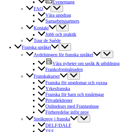
Evenemang
FAQ
Våra uppdrag
Samarbetspartners
Kontakt
Jobb och praktik
Tour de Suède
Franska språket
Avdelningen för franska språket
Våra nyheter om språk & utbildning
Frankofonimånaden
Franskakurser
Franska för ungdomar och vuxna
Yrkesfranska
Franska för barn och tonåringar
Privatlektioner
Onlinekurs med Frantastique
Förberedelse inför prov
Språkprov i franska
DELF/DALF
TEF