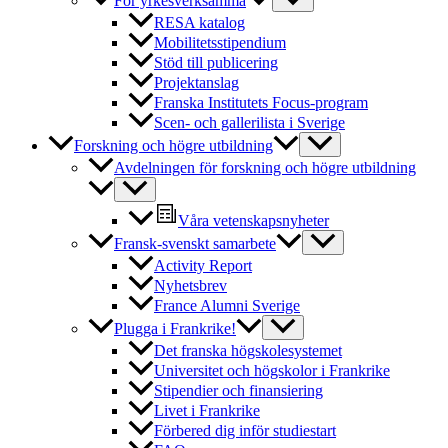
För yrkesverksamma
RESA katalog
Mobilitetsstipendium
Stöd till publicering
Projektanslag
Franska Institutets Focus-program
Scen- och gallerilista i Sverige
Forskning och högre utbildning
Avdelningen för forskning och högre utbildning
Våra vetenskapsnyheter
Fransk-svenskt samarbete
Activity Report
Nyhetsbrev
France Alumni Sverige
Plugga i Frankrike!
Det franska högskolesystemet
Universitet och högskolor i Frankrike
Stipendier och finansiering
Livet i Frankrike
Förbered dig inför studiestart