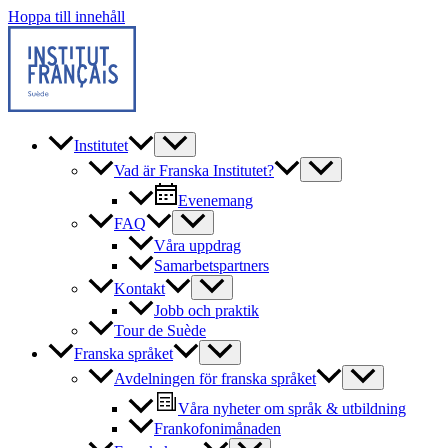
Hoppa till innehåll
Institutet
Vad är Franska Institutet?
Evenemang
FAQ
Våra uppdrag
Samarbetspartners
Kontakt
Jobb och praktik
Tour de Suède
Franska språket
Avdelningen för franska språket
Våra nyheter om språk & utbildning
Frankofonimånaden