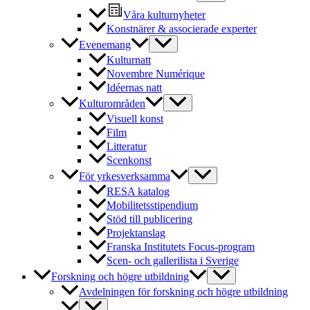
Våra kulturnyheter
Konstnärer & associerade experter
Evenemang
Kulturnatt
Novembre Numérique
Idéernas natt
Kulturområden
Visuell konst
Film
Litteratur
Scenkonst
För yrkesverksamma
RESA katalog
Mobilitetsstipendium
Stöd till publicering
Projektanslag
Franska Institutets Focus-program
Scen- och gallerilista i Sverige
Forskning och högre utbildning
Avdelningen för forskning och högre utbildning