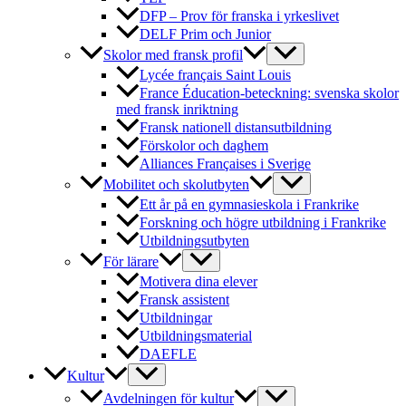
DFP – Prov för franska i yrkeslivet
DELF Prim och Junior
Skolor med fransk profil
Lycée français Saint Louis
France Éducation-beteckning: svenska skolor
med fransk inriktning
Fransk nationell distansutbildning
Förskolor och daghem
Alliances Françaises i Sverige
Mobilitet och skolutbyten
Ett år på en gymnasieskola i Frankrike
Forskning och högre utbildning i Frankrike
Utbildningsutbyten
För lärare
Motivera dina elever
Fransk assistent
Utbildningar
Utbildningsmaterial
DAEFLE
Kultur
Avdelningen för kultur