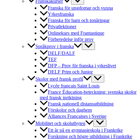
Franskakurser
Franska för ungdomar och vuxna
Yrkesfranska
Franska för barn och tonåringar
Privatlektioner
Onlinekurs med Frantastique
Förberedelse inför prov
Språkprov i franska
DELF/DALF
TEF
DFP – Prov för franska i yrkeslivet
DELF Prim och Junior
Skolor med fransk profil
Lycée français Saint Louis
France Éducation-beteckning: svenska skolor
med fransk inriktning
Fransk nationell distansutbildning
Förskolor och daghem
Alliances Françaises i Sverige
Mobilitet och skolutbyten
Ett år på en gymnasieskola i Frankrike
Forskning och högre utbildning i Frankrike