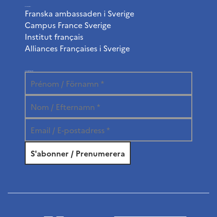
Användbara länkar
Franska ambassaden i Sverige
Campus France Sverige
Institut français
Alliances Françaises i Sverige
Prenumerera på vårt nyhetsbrev