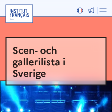
Hoppa
till
innehåll
Scen- och
gallerilista i
Sverige