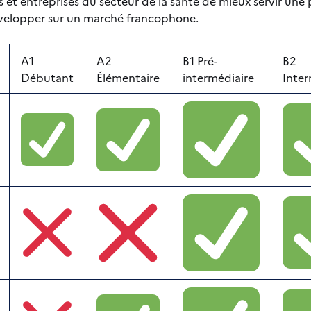
 et entreprises du secteur de la santé de mieux servir une p
velopper sur un marché francophone.
A1
A2
B1 Pré-
B2
Débutant
Élémentaire
intermédiaire
Inter