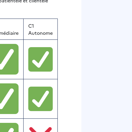
atientèle et clientèle
C1
médiaire
Autonome