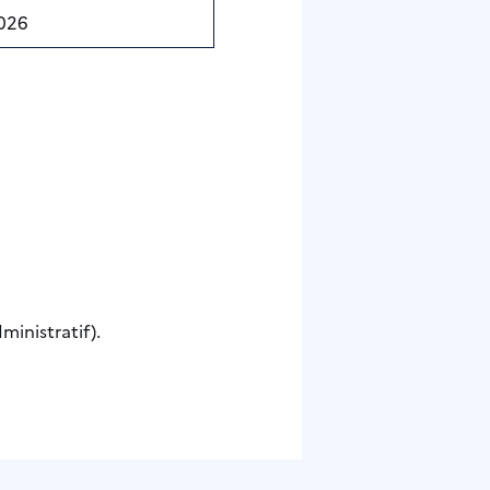
026
inistratif).