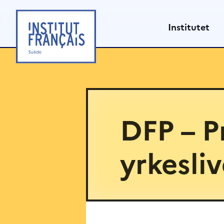
Hoppa
till
Institutet
innehåll
DFP – P
yrkesliv