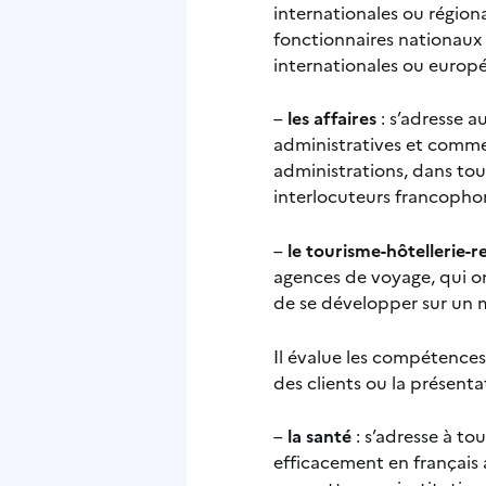
internationales ou régiona
fonctionnaires nationaux e
internationales ou europé
–
les affaires
: s’adresse a
administratives et comme
administrations, dans tout
interlocuteurs francopho
–
le tourisme-hôtellerie-r
agences de voyage, qui on
de se développer sur un
Il évalue les compétences 
des clients ou la présent
–
la santé
: s’adresse à t
efficacement en français a