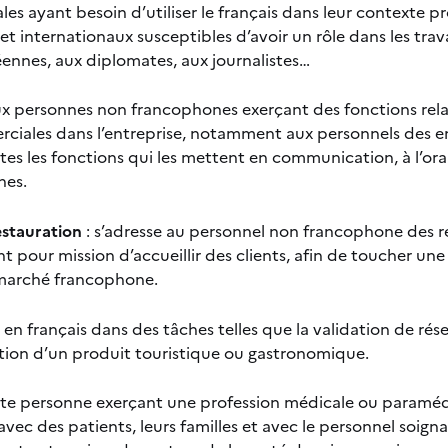
les ayant besoin d’utiliser le français dans leur contexte p
t internationaux susceptibles d’avoir un rôle dans les trav
ennes, aux diplomates, aux journalistes…
ux personnes non francophones exerçant des fonctions rela
rciales dans l’entreprise, notamment aux personnels des e
es les fonctions qui les mettent en communication, à l’oral 
nes.
estauration
: s’adresse au personnel non francophone des re
t pour mission d’accueillir des clients, afin de toucher un
 marché francophone.
en français dans des tâches telles que la validation de rés
ation d’un produit touristique ou gastronomique.
oute personne exerçant une profession médicale ou paramédi
vec des patients, leurs familles et avec le personnel soigna