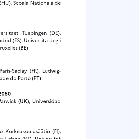
HU), Scoala Nationala de
versitaet Tuebingen (DE),
id (ES), Universita degli
ruxelles (BE)
aris-Saclay (FR), Ludwig-
ade do Porto (PT)
 2050
Warwick (UK), Universidad
o Korkeakoulusäätiö (FI),
 Lisboa (PT), Universitat