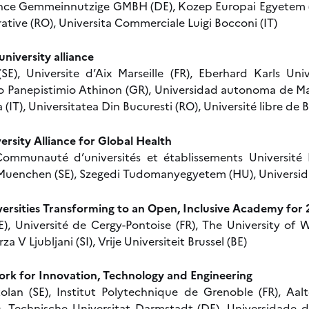
ance Gemmeinnutzige GMBH (DE), Kozep Europai Egyetem (
trative (RO), Universita Commerciale Luigi Bocconi (IT)
university alliance
SE), Universite d’Aix Marseille (FR), Eberhard Karls Uni
o Panepistimio Athinon (GR), Universidad autonoma de Madr
(IT), Universitatea Din Bucuresti (RO), Université libre de B
sity Alliance for Global Health
Communauté d’universités et établissements Université P
 Muenchen (SE), Szegedi Tudomanyegyetem (HU), Universid
ersities Transforming to an Open, Inclusive Academy for
E), Université de Cergy-Pontoise (FR), The University of 
 V Ljubljani (SI), Vrije Universiteit Brussel (BE)
ork for Innovation, Technology and Engineering
lan (SE), Institut Polytechnique de Grenoble (FR), Aalt
T), Technische Universitat Darmstadt (DE), Universidade de