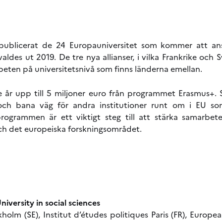
ublicerat de 24 Europauniversitet som kommer att anslu
aldes ut 2019. De tre nya allianser, i vilka Frankrike och S
beten på universitetsnivå som finns länderna emellan.
re år upp till 5 miljoner euro från programmet Erasmus+. 
ch bana väg för andra institutioner runt om i EU som
programmen är ett viktigt steg till att stärka samarbet
ch det europeiska forskningsområdet.
versity in social sciences
olm (SE), Institut d’études politiques Paris (FR), European 