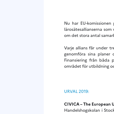
Nu har EU-komissionen p
lärosätesallianserna som v
om det stora antal samar
Varje allians får under t
genomföra sina planer o
Finansiering från båda 
området för utbildning o
URVAL 2019:
CIVICA – The European Uni
Handelshogskolan i Stockh