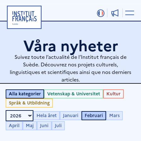
Hoppa
till
innehåll
Våra nyheter
Suivez toute l’actualité de l’Institut français de
Suède. Découvrez nos projets culturels,
linguistiques et scientifiques ainsi que nos derniers
articles.
Alla kategorier
Vetenskap & Universitet
Kultur
Språk & Utbildning
Hela året
Januari
Februari
Mars
April
Maj
Juni
Juli