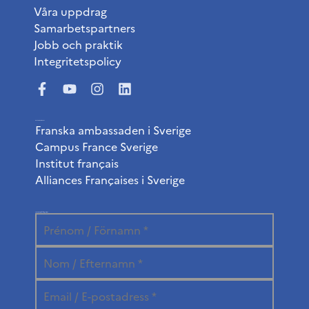
Våra uppdrag
Samarbetspartners
Jobb och praktik
Integritetspolicy
Användbara länkar
Franska ambassaden i Sverige
Campus France Sverige
Institut français
Alliances Françaises i Sverige
Prenumerera på vårt nyhetsbrev