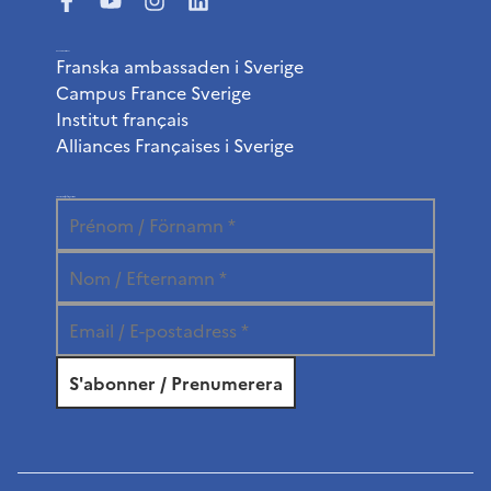
Användbara länkar
Franska ambassaden i Sverige
Campus France Sverige
Institut français
Alliances Françaises i Sverige
Prenumerera på vårt nyhetsbrev