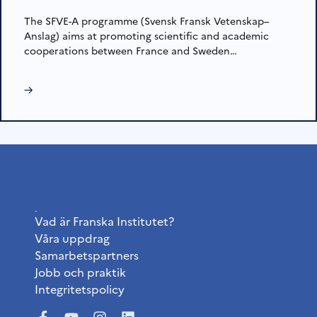
The SFVE-A programme (Svensk Fransk Vetenskap–
Anslag) aims at promoting scientific and academic
cooperations between France and Sweden…
→
Institutet
Vad är Franska Institutet?
Våra uppdrag
Samarbetspartners
Jobb och praktik
Integritetspolicy