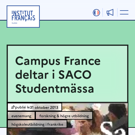
Hoppa
till
innehåll
Campus France
deltar i SACO
Studentmässa
31 oktober 2013
evenemang
forskning & högre utbildning
högskoleutbildning i frankrike