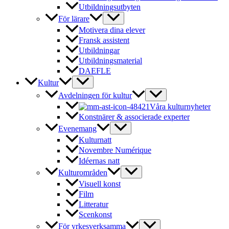
Utbildningsutbyten
För lärare
Motivera dina elever
Fransk assistent
Utbildningar
Utbildningsmaterial
DAEFLE
Kultur
Avdelningen för kultur
Våra kulturnyheter
Konstnärer & associerade experter
Evenemang
Kulturnatt
Novembre Numérique
Idéernas natt
Kulturområden
Visuell konst
Film
Litteratur
Scenkonst
För yrkesverksamma