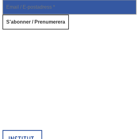
© 2025 Institut français de Suède. Alla rättigheter förbehållna.
Integritetspolicy
|
Cookies