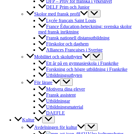
DFP – Prov för franska i yrkeslivet
DELF Prim och Junior
Skolor med fransk profil
Lycée français Saint Louis
France Éducation-beteckning: svenska skolor
med fransk inriktning
Fransk nationell distansutbildning
Förskolor och daghem
Alliances Françaises i Sverige
Mobilitet och skolutbyten
Ett år på en gymnasieskola i Frankrike
Forskning och högre utbildning i Frankrike
Utbildningsutbyten
För lärare
Motivera dina elever
Fransk assistent
Utbildningar
Utbildningsmaterial
DAEFLE
Kultur
Avdelningen för kultur
Våra kulturnyheter