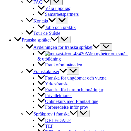
FAQ
Våra uppdrag
Samarbetspartners
Kontakt
Jobb och praktik
Tour de Suède
Franska språket
Avdelningen för franska språket
Våra nyheter om språk
& utbildning
Frankofonimånaden
Franskakurser
Franska för ungdomar och vuxna
Yrkesfranska
Franska för barn och tonåringar
Privatlektioner
Onlinekurs med Frantastique
Förberedelse inför prov
Språkprov i franska
DELF/DALF
TEF