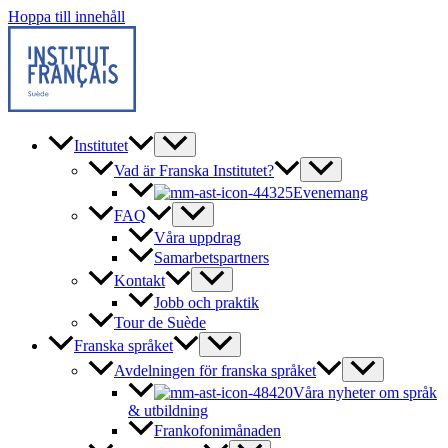
Hoppa till innehåll
Institutet
Vad är Franska Institutet?
Evenemang
FAQ
Våra uppdrag
Samarbetspartners
Kontakt
Jobb och praktik
Tour de Suède
Franska språket
Avdelningen för franska språket
Våra nyheter om språk
& utbildning
Frankofonimånaden