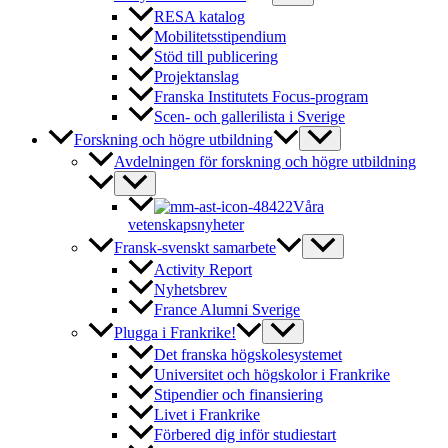
RESA katalog
Mobilitetsstipendium
Stöd till publicering
Projektanslag
Franska Institutets Focus-program
Scen- och gallerilista i Sverige
Forskning och högre utbildning
Avdelningen för forskning och högre utbildning
Våra
vetenskapsnyheter
Fransk-svenskt samarbete
Activity Report
Nyhetsbrev
France Alumni Sverige
Plugga i Frankrike!
Det franska högskolesystemet
Universitet och högskolor i Frankrike
Stipendier och finansiering
Livet i Frankrike
Förbered dig inför studiestart