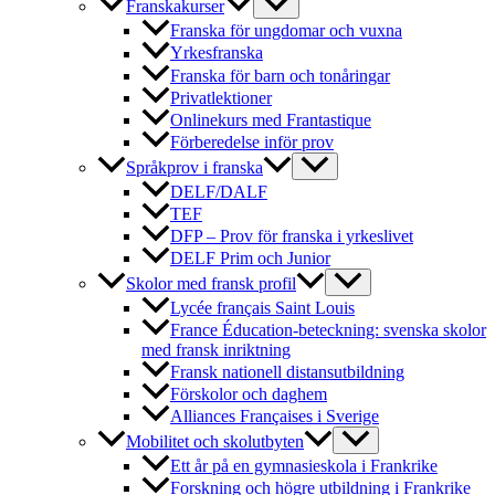
Franskakurser
Franska för ungdomar och vuxna
Yrkesfranska
Franska för barn och tonåringar
Privatlektioner
Onlinekurs med Frantastique
Förberedelse inför prov
Språkprov i franska
DELF/DALF
TEF
DFP – Prov för franska i yrkeslivet
DELF Prim och Junior
Skolor med fransk profil
Lycée français Saint Louis
France Éducation-beteckning: svenska skolor
med fransk inriktning
Fransk nationell distansutbildning
Förskolor och daghem
Alliances Françaises i Sverige
Mobilitet och skolutbyten
Ett år på en gymnasieskola i Frankrike
Forskning och högre utbildning i Frankrike