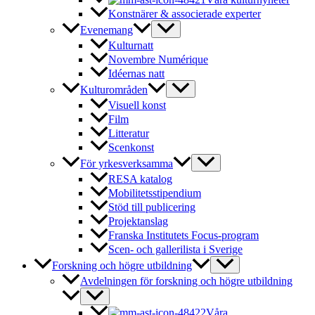
Konstnärer & associerade experter
Evenemang
Kulturnatt
Novembre Numérique
Idéernas natt
Kulturområden
Visuell konst
Film
Litteratur
Scenkonst
För yrkesverksamma
RESA katalog
Mobilitetsstipendium
Stöd till publicering
Projektanslag
Franska Institutets Focus-program
Scen- och gallerilista i Sverige
Forskning och högre utbildning
Avdelningen för forskning och högre utbildning
Våra