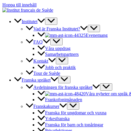
Hoppa till innehåll
Institutet
Vad är Franska Institutet?
Evenemang
FAQ
Våra uppdrag
Samarbetspartners
Kontakt
Jobb och praktik
Tour de Suède
Franska språket
Avdelningen för franska språket
Våra nyheter om språk &
Frankofonimånaden
Franskakurser
Franska för ungdomar och vuxna
Yrkesfranska
Franska för barn och tonåringar
Privatlektioner