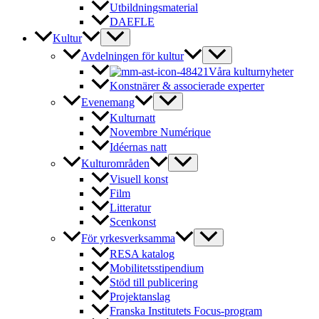
Utbildningsmaterial
DAEFLE
Kultur
Avdelningen för kultur
Våra kulturnyheter
Konstnärer & associerade experter
Evenemang
Kulturnatt
Novembre Numérique
Idéernas natt
Kulturområden
Visuell konst
Film
Litteratur
Scenkonst
För yrkesverksamma
RESA katalog
Mobilitetsstipendium
Stöd till publicering
Projektanslag
Franska Institutets Focus-program