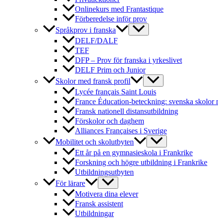
Onlinekurs med Frantastique
Förberedelse inför prov
Språkprov i franska
DELF/DALF
TEF
DFP – Prov för franska i yrkeslivet
DELF Prim och Junior
Skolor med fransk profil
Lycée français Saint Louis
France Éducation-beteckning: svenska skolor 
Fransk nationell distansutbildning
Förskolor och daghem
Alliances Françaises i Sverige
Mobilitet och skolutbyten
Ett år på en gymnasieskola i Frankrike
Forskning och högre utbildning i Frankrike
Utbildningsutbyten
För lärare
Motivera dina elever
Fransk assistent
Utbildningar