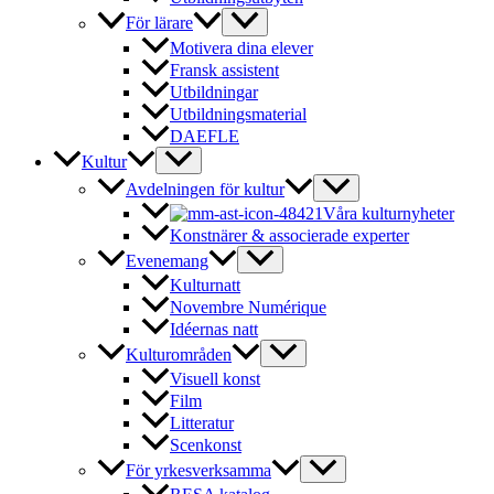
För lärare
Motivera dina elever
Fransk assistent
Utbildningar
Utbildningsmaterial
DAEFLE
Kultur
Avdelningen för kultur
Våra kulturnyheter
Konstnärer & associerade experter
Evenemang
Kulturnatt
Novembre Numérique
Idéernas natt
Kulturområden
Visuell konst
Film
Litteratur
Scenkonst
För yrkesverksamma