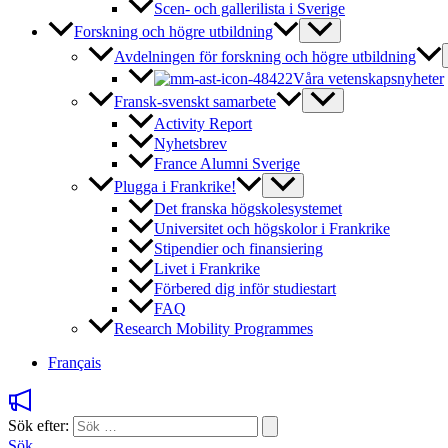
Scen- och gallerilista i Sverige
Forskning och högre utbildning
Avdelningen för forskning och högre utbildning
Våra vetenskapsnyheter
Fransk-svenskt samarbete
Activity Report
Nyhetsbrev
France Alumni Sverige
Plugga i Frankrike!
Det franska högskolesystemet
Universitet och högskolor i Frankrike
Stipendier och finansiering
Livet i Frankrike
Förbered dig inför studiestart
FAQ
Research Mobility Programmes
Français
Sök efter:
Sök