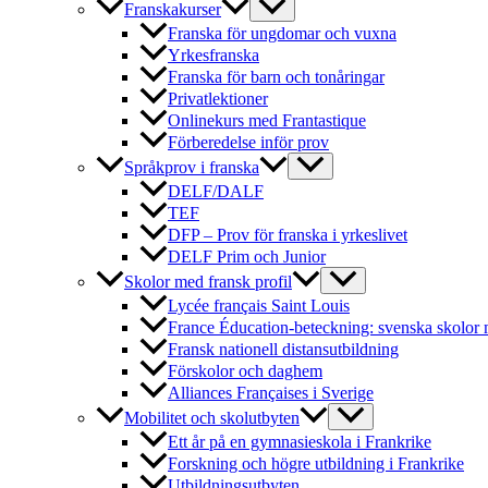
Franskakurser
Franska för ungdomar och vuxna
Yrkesfranska
Franska för barn och tonåringar
Privatlektioner
Onlinekurs med Frantastique
Förberedelse inför prov
Språkprov i franska
DELF/DALF
TEF
DFP – Prov för franska i yrkeslivet
DELF Prim och Junior
Skolor med fransk profil
Lycée français Saint Louis
France Éducation-beteckning: svenska skolor 
Fransk nationell distansutbildning
Förskolor och daghem
Alliances Françaises i Sverige
Mobilitet och skolutbyten
Ett år på en gymnasieskola i Frankrike
Forskning och högre utbildning i Frankrike
Utbildningsutbyten