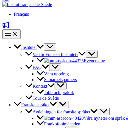
Français
Institutet
Vad är Franska Institutet?
Evenemang
FAQ
Våra uppdrag
Samarbetspartners
Kontakt
Jobb och praktik
Tour de Suède
Franska språket
Avdelningen för franska språket
Våra nyheter om språk &
Frankofonimånaden