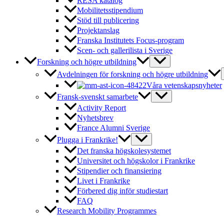
RESA katalog
Mobilitetsstipendium
Stöd till publicering
Projektanslag
Franska Institutets Focus-program
Scen- och gallerilista i Sverige
Forskning och högre utbildning
Avdelningen för forskning och högre utbildning
Våra vetenskapsnyheter
Fransk-svenskt samarbete
Activity Report
Nyhetsbrev
France Alumni Sverige
Plugga i Frankrike!
Det franska högskolesystemet
Universitet och högskolor i Frankrike
Stipendier och finansiering
Livet i Frankrike
Förbered dig inför studiestart
FAQ
Research Mobility Programmes