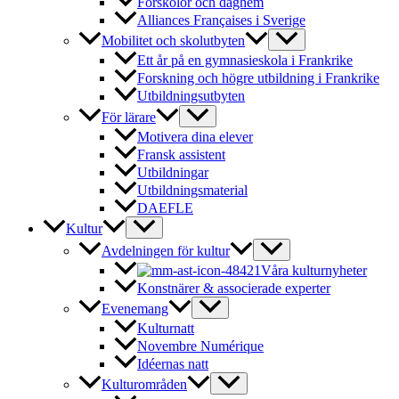
Förskolor och daghem
Alliances Françaises i Sverige
Mobilitet och skolutbyten
Ett år på en gymnasieskola i Frankrike
Forskning och högre utbildning i Frankrike
Utbildningsutbyten
För lärare
Motivera dina elever
Fransk assistent
Utbildningar
Utbildningsmaterial
DAEFLE
Kultur
Avdelningen för kultur
Våra kulturnyheter
Konstnärer & associerade experter
Evenemang
Kulturnatt
Novembre Numérique
Idéernas natt
Kulturområden