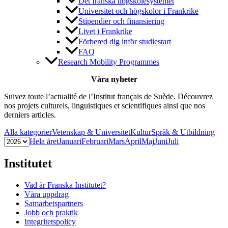
Det franska högskolesystemet
Universitet och högskolor i Frankrike
Stipendier och finansiering
Livet i Frankrike
Förbered dig inför studiestart
FAQ
Research Mobility Programmes
Våra nyheter
Suivez toute l’actualité de l’Institut français de Suède. Découvrez
nos projets culturels, linguistiques et scientifiques ainsi que nos
derniers articles.
Alla kategorier
Vetenskap & Universitet
Kultur
Språk & Utbildning
Hela året
Januari
Februari
Mars
April
Maj
Juni
Juli
Institutet
Vad är Franska Institutet?
Våra uppdrag
Samarbetspartners
Jobb och praktik
Integritetspolicy