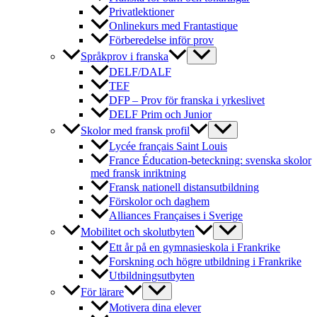
Privatlektioner
Onlinekurs med Frantastique
Förberedelse inför prov
Språkprov i franska
DELF/DALF
TEF
DFP – Prov för franska i yrkeslivet
DELF Prim och Junior
Skolor med fransk profil
Lycée français Saint Louis
France Éducation-beteckning: svenska skolor
med fransk inriktning
Fransk nationell distansutbildning
Förskolor och daghem
Alliances Françaises i Sverige
Mobilitet och skolutbyten
Ett år på en gymnasieskola i Frankrike
Forskning och högre utbildning i Frankrike
Utbildningsutbyten
För lärare
Motivera dina elever