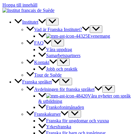
Hoppa till innehåll
Institutet
Vad är Franska Institutet?
Evenemang
FAQ
Våra uppdrag
Samarbetspartners
Kontakt
Jobb och praktik
Tour de Suède
Franska språket
Avdelningen för franska språket
Våra nyheter om språk
& utbildning
Frankofonimånaden
Franskakurser
Franska för ungdomar och vuxna
Yrkesfranska
Franska för barn och tonåringar