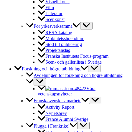
Visuell konst
Film
Litteratur
Scenkonst
För yrkesverksamma
RESA katalog
Mobilitetsstipendium
Stöd till publicering
Projektanslag
Franska Institutets Focus-program
Scen- och gallerilista i Sverige
Forskning och högre utbildning
Avdelningen för forskning och högre utbildning
Våra
vetenskapsnyheter
Fransk-svenskt samarbete
Activity Report
Nyhetsbrev
France Alumni Sverige
Plugga i Frankrike!