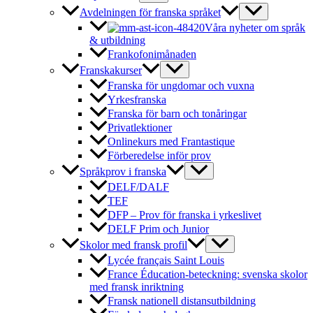
Avdelningen för franska språket
Våra nyheter om språk
& utbildning
Frankofonimånaden
Franskakurser
Franska för ungdomar och vuxna
Yrkesfranska
Franska för barn och tonåringar
Privatlektioner
Onlinekurs med Frantastique
Förberedelse inför prov
Språkprov i franska
DELF/DALF
TEF
DFP – Prov för franska i yrkeslivet
DELF Prim och Junior
Skolor med fransk profil
Lycée français Saint Louis
France Éducation-beteckning: svenska skolor
med fransk inriktning
Fransk nationell distansutbildning