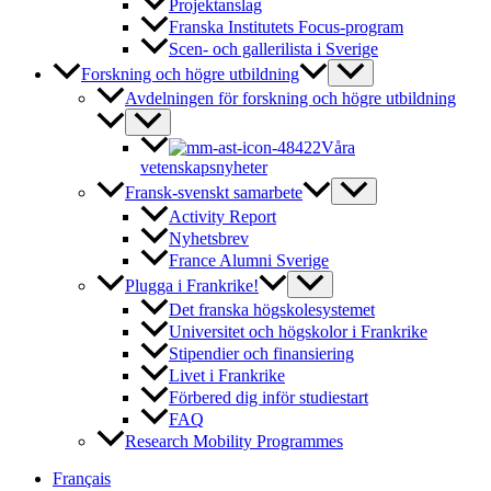
Projektanslag
Franska Institutets Focus-program
Scen- och gallerilista i Sverige
Forskning och högre utbildning
Avdelningen för forskning och högre utbildning
Våra
vetenskapsnyheter
Fransk-svenskt samarbete
Activity Report
Nyhetsbrev
France Alumni Sverige
Plugga i Frankrike!
Det franska högskolesystemet
Universitet och högskolor i Frankrike
Stipendier och finansiering
Livet i Frankrike
Förbered dig inför studiestart
FAQ
Research Mobility Programmes
Français