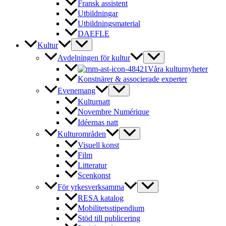
Fransk assistent
Utbildningar
Utbildningsmaterial
DAEFLE
Kultur
Avdelningen för kultur
Våra kulturnyheter
Konstnärer & associerade experter
Evenemang
Kulturnatt
Novembre Numérique
Idéernas natt
Kulturområden
Visuell konst
Film
Litteratur
Scenkonst
För yrkesverksamma
RESA katalog
Mobilitetsstipendium
Stöd till publicering