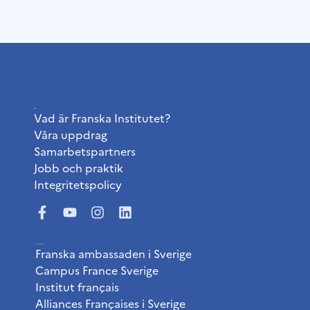
Institutet
Vad är Franska Institutet?
Våra uppdrag
Samarbetspartners
Jobb och praktik
Integritetspolicy
Användbara länkar
Franska ambassaden i Sverige
Campus France Sverige
Institut français
Alliances Françaises i Sverige