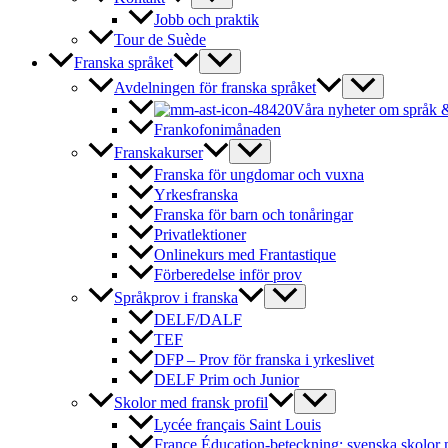
Jobb och praktik
Tour de Suède
Franska språket
Avdelningen för franska språket
Våra nyheter om språk &
Frankofonimånaden
Franskakurser
Franska för ungdomar och vuxna
Yrkesfranska
Franska för barn och tonåringar
Privatlektioner
Onlinekurs med Frantastique
Förberedelse inför prov
Språkprov i franska
DELF/DALF
TEF
DFP – Prov för franska i yrkeslivet
DELF Prim och Junior
Skolor med fransk profil
Lycée français Saint Louis
France Éducation-beteckning: svenska skolor 