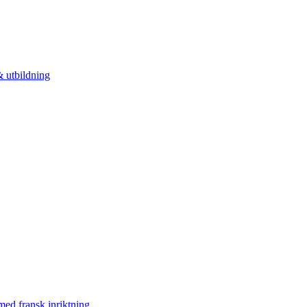
 utbildning
med fransk inriktning