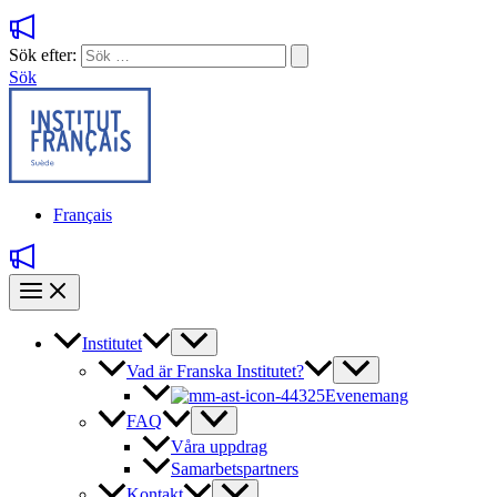
Sök efter:
Sök
Français
Institutet
Vad är Franska Institutet?
Evenemang
FAQ
Våra uppdrag
Samarbetspartners
Kontakt