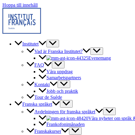
Hoppa till innehåll
Institutet
Vad är Franska Institutet?
Evenemang
FAQ
Våra uppdrag
Samarbetspartners
Kontakt
Jobb och praktik
Tour de Suède
Franska språket
Avdelningen för franska språket
Våra nyheter om språk &
Frankofonimånaden
Franskakurser