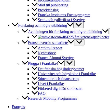
Mobilitetsstipendium
Stöd till publicering
Projektanslag
Franska Institutets Focus-program
Scen- och gallerilista i Sverige
Forskning och högre utbildning
Avdelningen för forskning och högre utbildning
Våra vetenskapsnyheter
Fransk-svenskt samarbete
Activity Report
Nyhetsbrev
France Alumni Sverige
Plugga i Frankrike!
Det franska högskolesystemet
Universitet och högskolor i Frankrike
Stipendier och finansiering
Livet i Frankrike
Förbered dig inför studiestart
FAQ
Research Mobility Programmes
Français