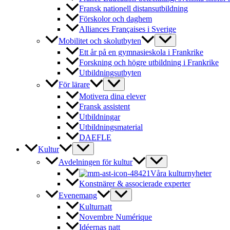
Fransk nationell distansutbildning
Förskolor och daghem
Alliances Françaises i Sverige
Mobilitet och skolutbyten
Ett år på en gymnasieskola i Frankrike
Forskning och högre utbildning i Frankrike
Utbildningsutbyten
För lärare
Motivera dina elever
Fransk assistent
Utbildningar
Utbildningsmaterial
DAEFLE
Kultur
Avdelningen för kultur
Våra kulturnyheter
Konstnärer & associerade experter
Evenemang
Kulturnatt
Novembre Numérique
Idéernas natt