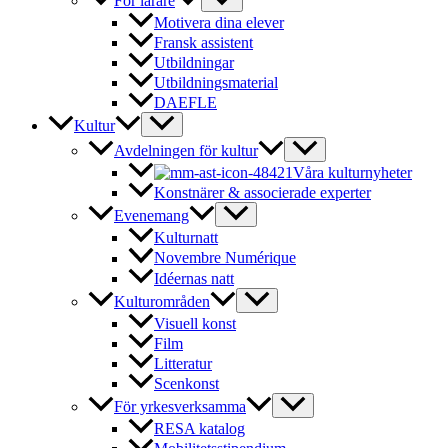
För lärare
Motivera dina elever
Fransk assistent
Utbildningar
Utbildningsmaterial
DAEFLE
Kultur
Avdelningen för kultur
Våra kulturnyheter
Konstnärer & associerade experter
Evenemang
Kulturnatt
Novembre Numérique
Idéernas natt
Kulturområden
Visuell konst
Film
Litteratur
Scenkonst
För yrkesverksamma
RESA katalog