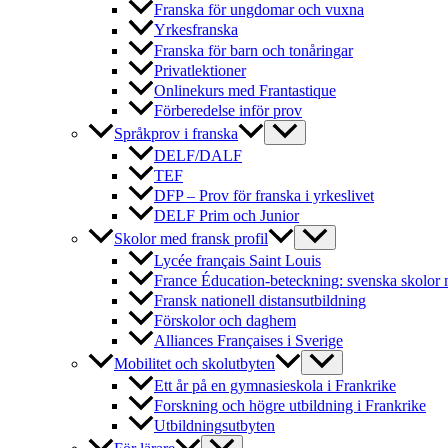
Franska för ungdomar och vuxna
Yrkesfranska
Franska för barn och tonåringar
Privatlektioner
Onlinekurs med Frantastique
Förberedelse inför prov
Språkprov i franska
DELF/DALF
TEF
DFP – Prov för franska i yrkeslivet
DELF Prim och Junior
Skolor med fransk profil
Lycée français Saint Louis
France Éducation-beteckning: svenska skolor 
Fransk nationell distansutbildning
Förskolor och daghem
Alliances Françaises i Sverige
Mobilitet och skolutbyten
Ett år på en gymnasieskola i Frankrike
Forskning och högre utbildning i Frankrike
Utbildningsutbyten