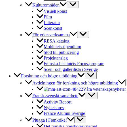
Kulturområden
Visuell konst
Film
Litteratur
Scenkonst
För yrkesverksamma
RESA katalog
Mobilitetsstipendium
Stöd till publicering
Projektanslag
Franska Institutets Focus-program
Scen- och gallerilista i Sverige
Forskning och högre utbildning
Avdelningen för forskning och högre utbildning
Våra vetenskapsnyheter
Fransk-svenskt samarbete
Activity Report
Nyhetsbrev
France Alumni Sverige
Plugga i Frankrike!
Det franska högskolesystemet