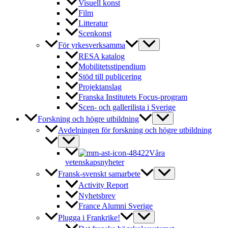
Visuell konst
Film
Litteratur
Scenkonst
För yrkesverksamma
RESA katalog
Mobilitetsstipendium
Stöd till publicering
Projektanslag
Franska Institutets Focus-program
Scen- och gallerilista i Sverige
Forskning och högre utbildning
Avdelningen för forskning och högre utbildning
Våra
vetenskapsnyheter
Fransk-svenskt samarbete
Activity Report
Nyhetsbrev
France Alumni Sverige
Plugga i Frankrike!