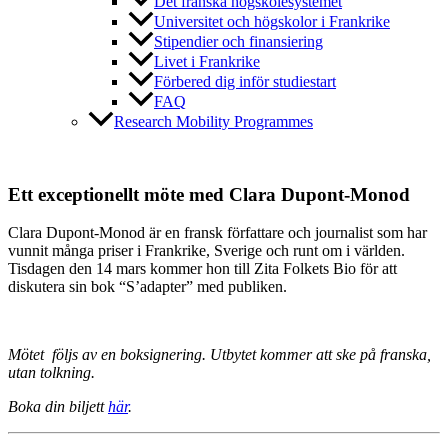
Det franska högskolesystemet
Universitet och högskolor i Frankrike
Stipendier och finansiering
Livet i Frankrike
Förbered dig inför studiestart
FAQ
Research Mobility Programmes
Ett exceptionellt möte med Clara Dupont-Monod
Clara Dupont-Monod är en fransk författare och journalist som har
vunnit många priser i Frankrike, Sverige och runt om i världen.
Tisdagen den 14 mars kommer hon till Zita Folkets Bio för att
diskutera sin bok “S’adapter” med publiken.
Mötet följs av en boksignering. Utbytet kommer att ske på franska,
utan tolkning.
Boka din biljett
här
.