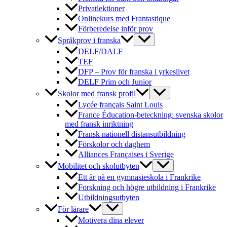
Privatlektioner
Onlinekurs med Frantastique
Förberedelse inför prov
Språkprov i franska
DELF/DALF
TEF
DFP – Prov för franska i yrkeslivet
DELF Prim och Junior
Skolor med fransk profil
Lycée français Saint Louis
France Éducation-beteckning: svenska skolor
med fransk inriktning
Fransk nationell distansutbildning
Förskolor och daghem
Alliances Françaises i Sverige
Mobilitet och skolutbyten
Ett år på en gymnasieskola i Frankrike
Forskning och högre utbildning i Frankrike
Utbildningsutbyten
För lärare
Motivera dina elever