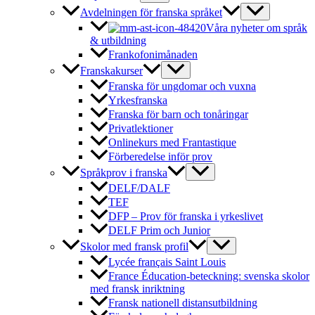
Avdelningen för franska språket
Våra nyheter om språk
& utbildning
Frankofonimånaden
Franskakurser
Franska för ungdomar och vuxna
Yrkesfranska
Franska för barn och tonåringar
Privatlektioner
Onlinekurs med Frantastique
Förberedelse inför prov
Språkprov i franska
DELF/DALF
TEF
DFP – Prov för franska i yrkeslivet
DELF Prim och Junior
Skolor med fransk profil
Lycée français Saint Louis
France Éducation-beteckning: svenska skolor
med fransk inriktning
Fransk nationell distansutbildning