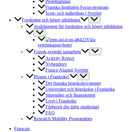
Projektanslag
Franska Institutets Focus-program
Scen- och gallerilista i Sverige
Forskning och högre utbildning
Avdelningen för forskning och högre utbildning
Våra
vetenskapsnyheter
Fransk-svenskt samarbete
Activity Report
Nyhetsbrev
France Alumni Sverige
Plugga i Frankrike!
Det franska högskolesystemet
Universitet och högskolor i Frankrike
Stipendier och finansiering
Livet i Frankrike
Förbered dig inför studiestart
FAQ
Research Mobility Programmes
Français