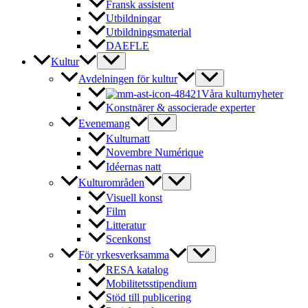
Fransk assistent
Utbildningar
Utbildningsmaterial
DAEFLE
Kultur
Avdelningen för kultur
Våra kulturnyheter
Konstnärer & associerade experter
Evenemang
Kulturnatt
Novembre Numérique
Idéernas natt
Kulturområden
Visuell konst
Film
Litteratur
Scenkonst
För yrkesverksamma
RESA katalog
Mobilitetsstipendium
Stöd till publicering