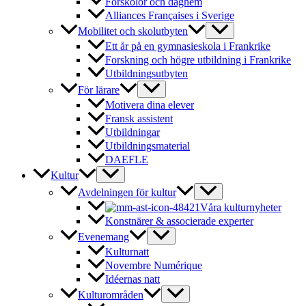
Förskolor och daghem
Alliances Françaises i Sverige
Mobilitet och skolutbyten
Ett år på en gymnasieskola i Frankrike
Forskning och högre utbildning i Frankrike
Utbildningsutbyten
För lärare
Motivera dina elever
Fransk assistent
Utbildningar
Utbildningsmaterial
DAEFLE
Kultur
Avdelningen för kultur
Våra kulturnyheter
Konstnärer & associerade experter
Evenemang
Kulturnatt
Novembre Numérique
Idéernas natt
Kulturområden