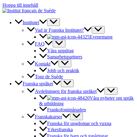
Hoppa till innehåll
Institutet
Vad är Franska Institutet?
Evenemang
FAQ
Våra uppdrag
Samarbetspartners
Kontakt
Jobb och praktik
Tour de Suède
Franska språket
Avdelningen för franska språket
Våra nyheter om språk
& utbildning
Frankofonimånaden
Franskakurser
Franska för ungdomar och vuxna
Yrkesfranska
Franska för barn och tonåringar