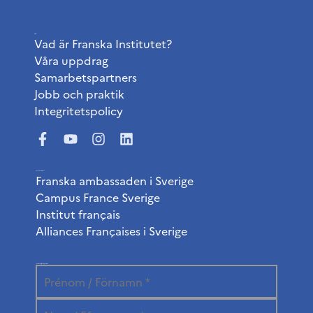
Institutet
Vad är Franska Institutet?
Våra uppdrag
Samarbetspartners
Jobb och praktik
Integritetspolicy
Användbara länkar
Franska ambassaden i Sverige
Campus France Sverige
Institut français
Alliances Françaises i Sverige
Prenumerera på vårt nyhetsbrev