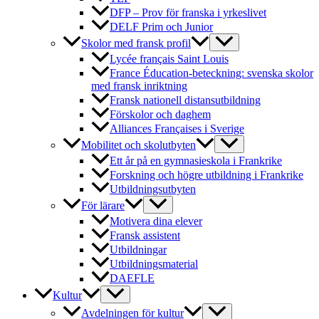
DFP – Prov för franska i yrkeslivet
DELF Prim och Junior
Skolor med fransk profil
Lycée français Saint Louis
France Éducation-beteckning: svenska skolor
med fransk inriktning
Fransk nationell distansutbildning
Förskolor och daghem
Alliances Françaises i Sverige
Mobilitet och skolutbyten
Ett år på en gymnasieskola i Frankrike
Forskning och högre utbildning i Frankrike
Utbildningsutbyten
För lärare
Motivera dina elever
Fransk assistent
Utbildningar
Utbildningsmaterial
DAEFLE
Kultur
Avdelningen för kultur