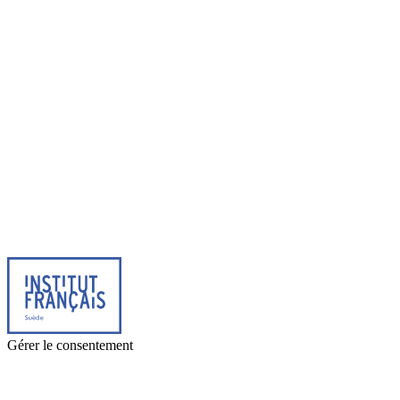
© 2025 Institut français de Suède. Alla rättigheter förbehållna.
Integritetspolicy
|
Cookies
Gérer le consentement