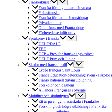
Franskakurser
Franska för ungdomar och vuxna
Yrkesfranska
Franska för barn och tonåringar
Privatlektioner
Onlinekurs med Frantastique
Förberedelse inför prov
Språkprov i franska
DELF/DALF
TEF
DFP – Prov för franska i yrkeslivet
DELF Prim och Junior
Skolor med fransk profil
Lycée français Saint Louis
France Éducation-beteckning: svenska skolor 
Fransk nationell distansutbildning
Förskolor och daghem
Alliances Françaises i Sverige
Mobilitet och skolutbyten
Ett år på en gymnasieskola i Frankrike
Forskning och högre utbildning i Frankrike
Utbildningsutbyten