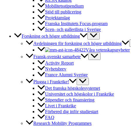
RESA katalog
Mobilitetsstipendium
Stöd till publicering
Projektanslag
Franska Institutets Focus-program
Scen- och gallerilista i Sverige
Forskning och högre utbildning
Avdelningen för forskning och högre utbildning
Våra vetenskapsnyheter
Fransk-svenskt samarbete
Activity Report
Nyhetsbrev
France Alumni Sverige
Plugga i Frankrike!
Det franska högskolesystemet
Universitet och högskolor i Frankrike
Stipendier och finansiering
Livet i Frankrike
Förbered dig inför studiestart
FAQ
Research Mobility Programmes