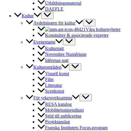
Utbildningsmaterial
DAEFLE
Kultur
Avdelningen för kultur
Våra kulturnyheter
Konstnärer & associerade experter
Evenemang
Kulturnatt
Novembre Numérique
Idéernas natt
Kulturområden
Visuell konst
Film
Litteratur
Scenkonst
För yrkesverksamma
RESA katalog
Mobilitetsstipendium
Stöd till publicering
Projektanslag
Franska Institutets Focus-program