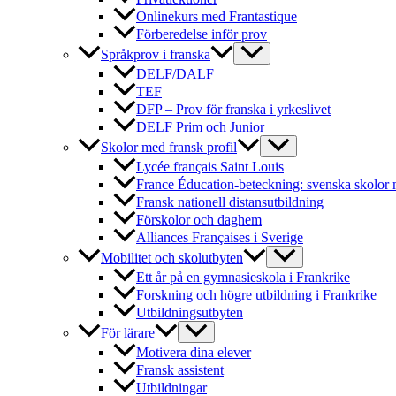
Onlinekurs med Frantastique
Förberedelse inför prov
Språkprov i franska
DELF/DALF
TEF
DFP – Prov för franska i yrkeslivet
DELF Prim och Junior
Skolor med fransk profil
Lycée français Saint Louis
France Éducation-beteckning: svenska skolor 
Fransk nationell distansutbildning
Förskolor och daghem
Alliances Françaises i Sverige
Mobilitet och skolutbyten
Ett år på en gymnasieskola i Frankrike
Forskning och högre utbildning i Frankrike
Utbildningsutbyten
För lärare
Motivera dina elever
Fransk assistent
Utbildningar