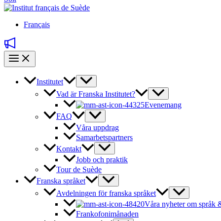
Français
Institutet
Vad är Franska Institutet?
Evenemang
FAQ
Våra uppdrag
Samarbetspartners
Kontakt
Jobb och praktik
Tour de Suède
Franska språket
Avdelningen för franska språket
Våra nyheter om språk &
Frankofonimånaden