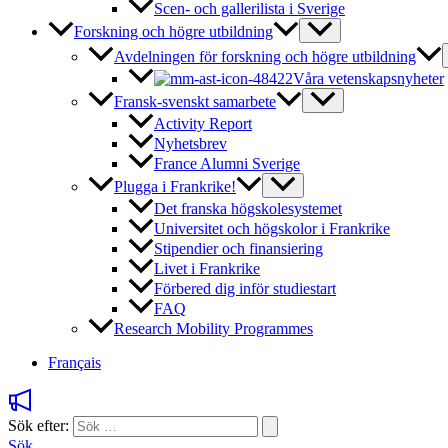
Scen- och gallerilista i Sverige
Forskning och högre utbildning
Avdelningen för forskning och högre utbildning
Våra vetenskapsnyheter
Fransk-svenskt samarbete
Activity Report
Nyhetsbrev
France Alumni Sverige
Plugga i Frankrike!
Det franska högskolesystemet
Universitet och högskolor i Frankrike
Stipendier och finansiering
Livet i Frankrike
Förbered dig inför studiestart
FAQ
Research Mobility Programmes
Français
Sök efter:
Sök