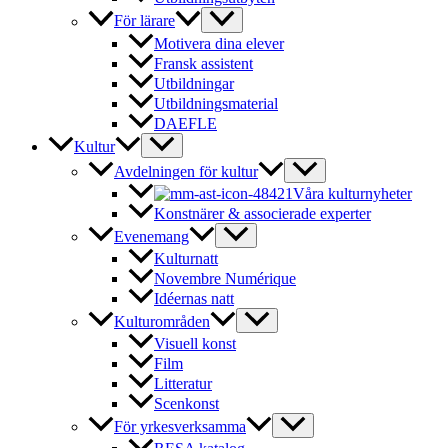
För lärare
Motivera dina elever
Fransk assistent
Utbildningar
Utbildningsmaterial
DAEFLE
Kultur
Avdelningen för kultur
Våra kulturnyheter
Konstnärer & associerade experter
Evenemang
Kulturnatt
Novembre Numérique
Idéernas natt
Kulturområden
Visuell konst
Film
Litteratur
Scenkonst
För yrkesverksamma