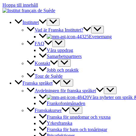
Hoppa till innehåll
Institutet
Vad är Franska Institutet?
Evenemang
FAQ
Våra uppdrag
Samarbetspartners
Kontakt
Jobb och praktik
Tour de Suède
Franska språket
Avdelningen för franska språket
Våra nyheter om språk &
Frankofonimånaden
Franskakurser
Franska för ungdomar och vuxna
Yrkesfranska
Franska för barn och tonåringar
Privatlektioner