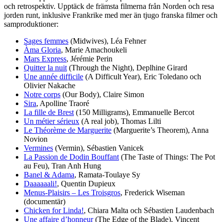
och retrospektiv. Upptäck de främsta filmerna från Norden och resa
jorden runt, inklusive Frankrike med mer än tjugo franska filmer och
samproduktioner:
Sages femmes
(Midwives), Léa Fehner
Àma Gloria
, Marie Amachoukeli
Mars Express
, Jérémie Perin
Quitter la nuit
(Through the Night), Deplhine Girard
Une année difficile
(A Difficult Year), Eric Toledano och
Olivier Nakache
Notre corps
(Our Body), Claire Simon
Sira
, Apolline Traoré
La fille de Brest
(150 Milligrams), Emmanuelle Bercot
Un métier sérieux
(A real job), Thomas Lilti
Le Théorème de Marguerite
(Marguerite’s Theorem), Anna
Novion
Vermines
(Vermin), Sébastien Vanicek
La Passion de Dodin Bouffant
(The Taste of Things: The Pot
au Feu), Tran Anh Hung
Banel & Adama
, Ramata-Toulaye Sy
Daaaaaali!
, Quentin Dupieux
Menus-Plaisirs – Les Troisgros
, Frederick Wiseman
(documentär)
Chicken for Linda!
, Chiara Malta och Sébastien Laudenbach
Une affaire d’honneur
(The Edge of the Blade), Vincent