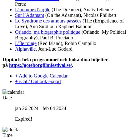
Perez
L’homme d’argile
(The Dreamer), Anaïs Tellenne
Sur l’Adamant
(On the Adamant), Nicolas Philibert
Le Syndrome des amours passées
(The (Ex)perience of
Love), Ann Sirot och Raphaël Balboni
Orlando, ma biographie politique
(Orlando, My Political
Biography), Paul B. Preciado
L’île rouge
(Red Island), Robin Campillo
Alphaville
, Jean-Luc Godard
Upptäck hela programmet och boka dina biljetter
på
https://goteborgfilmfestival.se/
.
+ Add to Google Calendar
+ iCal / Outlook export
Date
jan 26 2024
- feb 04 2024
Expired!
Time