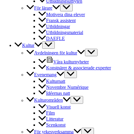
Utbildningsutbyten
För lärare
Motivera dina elever
Fransk assistent
Utbildningar
Utbildningsmaterial
DAEFLE
Kultur
Avdelningen för kultur
Våra kulturnyheter
Konstnärer & associerade experter
Evenemang
Kulturnatt
Novembre Numérique
Idéernas natt
Kulturområden
Visuell konst
Film
Litteratur
Scenkonst
För yrkesverksamma