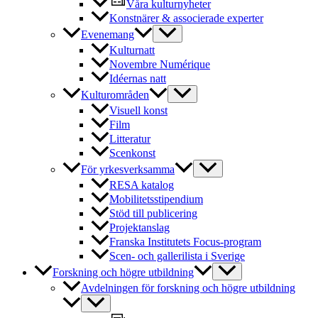
Våra kulturnyheter
Konstnärer & associerade experter
Evenemang
Kulturnatt
Novembre Numérique
Idéernas natt
Kulturområden
Visuell konst
Film
Litteratur
Scenkonst
För yrkesverksamma
RESA katalog
Mobilitetsstipendium
Stöd till publicering
Projektanslag
Franska Institutets Focus-program
Scen- och gallerilista i Sverige
Forskning och högre utbildning
Avdelningen för forskning och högre utbildning