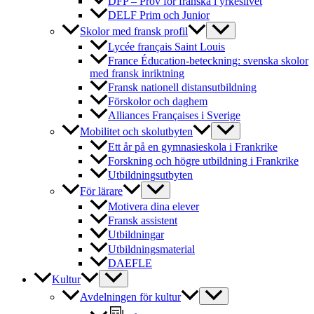
DFP – Prov för franska i yrkeslivet
DELF Prim och Junior
Skolor med fransk profil
Lycée français Saint Louis
France Éducation-beteckning: svenska skolor
med fransk inriktning
Fransk nationell distansutbildning
Förskolor och daghem
Alliances Françaises i Sverige
Mobilitet och skolutbyten
Ett år på en gymnasieskola i Frankrike
Forskning och högre utbildning i Frankrike
Utbildningsutbyten
För lärare
Motivera dina elever
Fransk assistent
Utbildningar
Utbildningsmaterial
DAEFLE
Kultur
Avdelningen för kultur