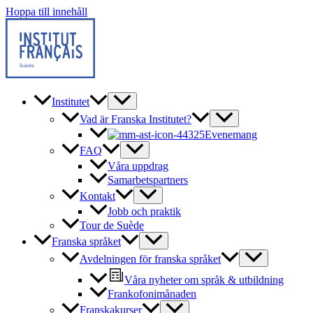
Hoppa till innehåll
Institutet
Vad är Franska Institutet?
Evenemang
FAQ
Våra uppdrag
Samarbetspartners
Kontakt
Jobb och praktik
Tour de Suède
Franska språket
Avdelningen för franska språket
Våra nyheter om språk & utbildning
Frankofonimånaden
Franskakurser