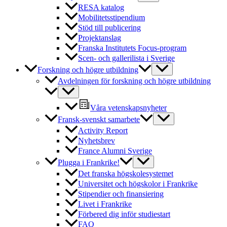
RESA katalog
Mobilitetsstipendium
Stöd till publicering
Projektanslag
Franska Institutets Focus-program
Scen- och gallerilista i Sverige
Forskning och högre utbildning
Avdelningen för forskning och högre utbildning
Våra vetenskapsnyheter
Fransk-svenskt samarbete
Activity Report
Nyhetsbrev
France Alumni Sverige
Plugga i Frankrike!
Det franska högskolesystemet
Universitet och högskolor i Frankrike
Stipendier och finansiering
Livet i Frankrike
Förbered dig inför studiestart
FAQ