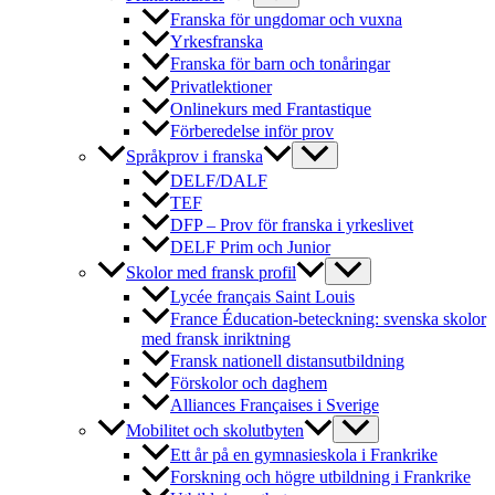
Franska för ungdomar och vuxna
Yrkesfranska
Franska för barn och tonåringar
Privatlektioner
Onlinekurs med Frantastique
Förberedelse inför prov
Språkprov i franska
DELF/DALF
TEF
DFP – Prov för franska i yrkeslivet
DELF Prim och Junior
Skolor med fransk profil
Lycée français Saint Louis
France Éducation-beteckning: svenska skolor
med fransk inriktning
Fransk nationell distansutbildning
Förskolor och daghem
Alliances Françaises i Sverige
Mobilitet och skolutbyten
Ett år på en gymnasieskola i Frankrike
Forskning och högre utbildning i Frankrike