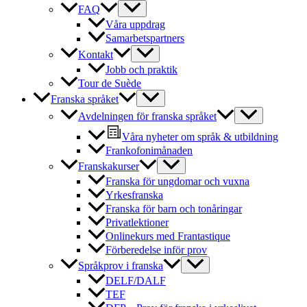
FAQ
Våra uppdrag
Samarbetspartners
Kontakt
Jobb och praktik
Tour de Suède
Franska språket
Avdelningen för franska språket
Våra nyheter om språk & utbildning
Frankofonimånaden
Franskakurser
Franska för ungdomar och vuxna
Yrkesfranska
Franska för barn och tonåringar
Privatlektioner
Onlinekurs med Frantastique
Förberedelse inför prov
Språkprov i franska
DELF/DALF
TEF