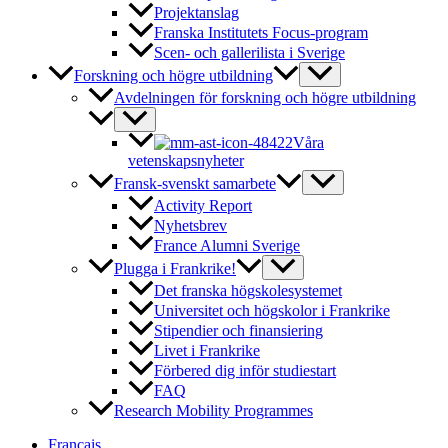
Projektanslag
Franska Institutets Focus-program
Scen- och gallerilista i Sverige
Forskning och högre utbildning
Avdelningen för forskning och högre utbildning
Våra
vetenskapsnyheter
Fransk-svenskt samarbete
Activity Report
Nyhetsbrev
France Alumni Sverige
Plugga i Frankrike!
Det franska högskolesystemet
Universitet och högskolor i Frankrike
Stipendier och finansiering
Livet i Frankrike
Förbered dig inför studiestart
FAQ
Research Mobility Programmes
Français