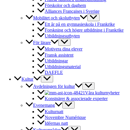
Förskolor och daghem
Alliances Françaises i Sverige
Mobilitet och skolutbyten
Ett år på en gymnasieskola i Frankrike
Forskning och högre utbildning i Frankrike
Utbildningsutbyten
För lärare
Motivera dina elever
Fransk assistent
Utbildningar
Utbildningsmaterial
DAEFLE
Kultur
Avdelningen för kultur
Våra kulturnyheter
Konstnärer & associerade experter
Evenemang
Kulturnatt
Novembre Numérique
Idéernas natt
Kulturområden