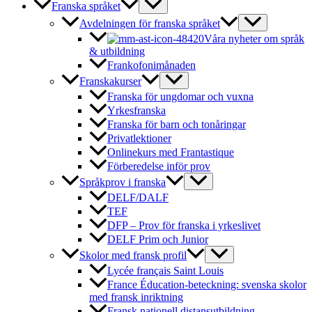
Franska språket
Avdelningen för franska språket
Våra nyheter om språk
& utbildning
Frankofonimånaden
Franskakurser
Franska för ungdomar och vuxna
Yrkesfranska
Franska för barn och tonåringar
Privatlektioner
Onlinekurs med Frantastique
Förberedelse inför prov
Språkprov i franska
DELF/DALF
TEF
DFP – Prov för franska i yrkeslivet
DELF Prim och Junior
Skolor med fransk profil
Lycée français Saint Louis
France Éducation-beteckning: svenska skolor
med fransk inriktning
Fransk nationell distansutbildning