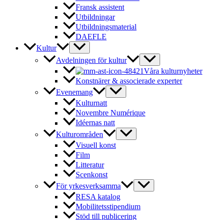
Fransk assistent
Utbildningar
Utbildningsmaterial
DAEFLE
Kultur
Avdelningen för kultur
Våra kulturnyheter
Konstnärer & associerade experter
Evenemang
Kulturnatt
Novembre Numérique
Idéernas natt
Kulturområden
Visuell konst
Film
Litteratur
Scenkonst
För yrkesverksamma
RESA katalog
Mobilitetsstipendium
Stöd till publicering