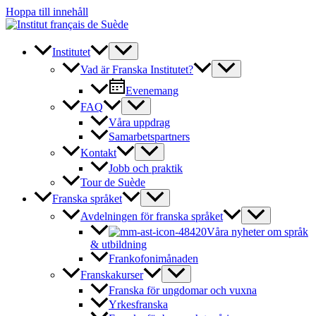
Hoppa till innehåll
Institutet
Vad är Franska Institutet?
Evenemang
FAQ
Våra uppdrag
Samarbetspartners
Kontakt
Jobb och praktik
Tour de Suède
Franska språket
Avdelningen för franska språket
Våra nyheter om språk
& utbildning
Frankofonimånaden
Franskakurser
Franska för ungdomar och vuxna
Yrkesfranska