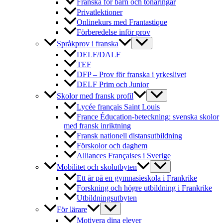
Franska för barn och tonåringar
Privatlektioner
Onlinekurs med Frantastique
Förberedelse inför prov
Språkprov i franska
DELF/DALF
TEF
DFP – Prov för franska i yrkeslivet
DELF Prim och Junior
Skolor med fransk profil
Lycée français Saint Louis
France Éducation-beteckning: svenska skolor
med fransk inriktning
Fransk nationell distansutbildning
Förskolor och daghem
Alliances Françaises i Sverige
Mobilitet och skolutbyten
Ett år på en gymnasieskola i Frankrike
Forskning och högre utbildning i Frankrike
Utbildningsutbyten
För lärare
Motivera dina elever