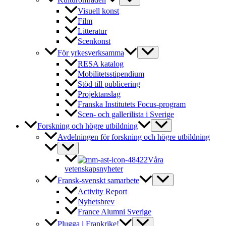
Visuell konst
Film
Litteratur
Scenkonst
För yrkesverksamma
RESA katalog
Mobilitetsstipendium
Stöd till publicering
Projektanslag
Franska Institutets Focus-program
Scen- och gallerilista i Sverige
Forskning och högre utbildning
Avdelningen för forskning och högre utbildning
Våra
vetenskapsnyheter
Fransk-svenskt samarbete
Activity Report
Nyhetsbrev
France Alumni Sverige
Plugga i Frankrike!