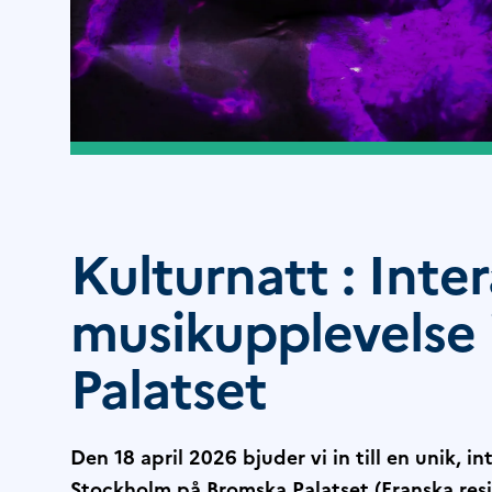
Kulturnatt : Inter
musikupplevelse 
Palatset
Den 18 april 2026 bjuder vi in till en unik, 
Stockholm på Bromska Palatset (Franska resi