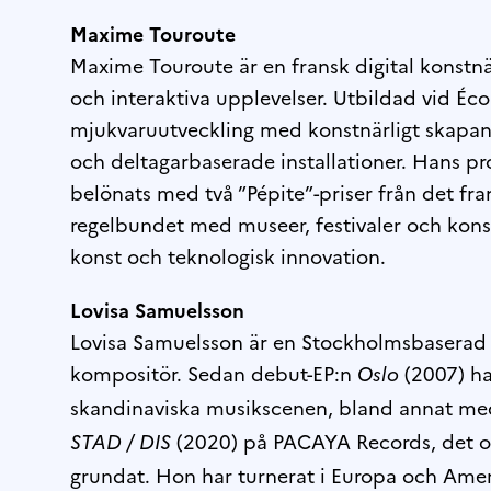
Maxime Touroute
Maxime Touroute är en fransk digital konstnä
och interaktiva upplevelser. Utbildad vid É
mjukvaruutveckling med konstnärligt skap
och deltagarbaserade installationer. Hans pro
belönats med två ”Pépite”-priser från det fr
regelbundet med museer, festivaler och kons
konst och teknologisk innovation.
Lovisa Samuelsson
Lovisa Samuelsson är en Stockholmsbaserad m
kompositör. Sedan debut-EP:n
(2007) ha
Oslo
skandinaviska musikscenen, bland annat m
(2020) på PACAYA Records, det o
STAD / DIS
grundat. Hon har turnerat i Europa och Ame