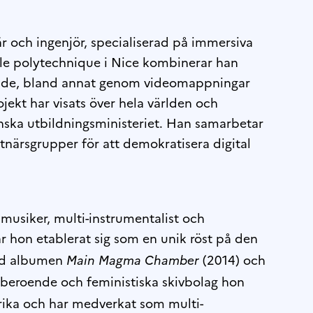
r och ingenjör, specialiserad på immersiva
cole polytechnique i Nice kombinerar han
ande, bland annat genom videomappningar
jekt har visats över hela världen och
anska utbildningsministeriet. Han samarbetar
tnärsgrupper för att demokratisera digital
usiker, multi-instrumentalist och
r hon etablerat sig som en unik röst på den
ed albumen
(2014) och
Main Magma Chamber
beroende och feministiska skivbolag hon
rika och har medverkat som multi-