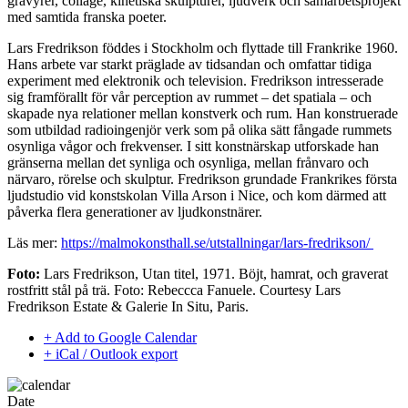
gravyrer, collage, kinetiska skulpturer, ljudverk och samarbetsprojekt
med samtida franska poeter.
Lars Fredrikson föddes i Stockholm och flyttade till Frankrike 1960.
Hans arbete var starkt präglade av tidsandan och omfattar tidiga
experiment med elektronik och television. Fredrikson intresserade
sig framförallt för vår perception av rummet – det spatiala – och
skapade nya relationer mellan konstverk och rum. Han konstruerade
som utbildad radioingenjör verk som på olika sätt fångade rummets
osynliga vågor och frekvenser. I sitt konstnärskap utforskade han
gränserna mellan det synliga och osynliga, mellan frånvaro och
närvaro, rörelse och skulptur. Fredrikson grundade Frankrikes första
ljudstudio vid konstskolan Villa Arson i Nice, och kom därmed att
påverka flera generationer av ljudkonstnärer.
Läs mer:
https://malmokonsthall.se/utstallningar/lars-fredrikson/
Foto:
Lars Fredrikson, Utan titel, 1971. Böjt, hamrat, och graverat
rostfritt stål på trä. Foto: Rebeccca Fanuele. Courtesy Lars
Fredrikson Estate & Galerie In Situ, Paris.
+ Add to Google Calendar
+ iCal / Outlook export
Date