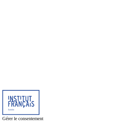
© 2025 Institut français de Suède. Alla rättigheter förbehållna.
Integritetspolicy
|
Cookies
Gérer le consentement