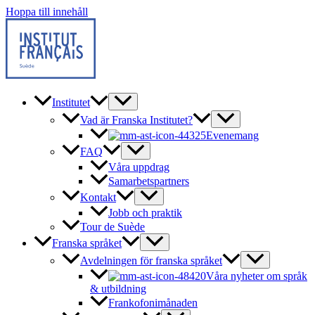
Hoppa till innehåll
Institutet
Vad är Franska Institutet?
Evenemang
FAQ
Våra uppdrag
Samarbetspartners
Kontakt
Jobb och praktik
Tour de Suède
Franska språket
Avdelningen för franska språket
Våra nyheter om språk
& utbildning
Frankofonimånaden