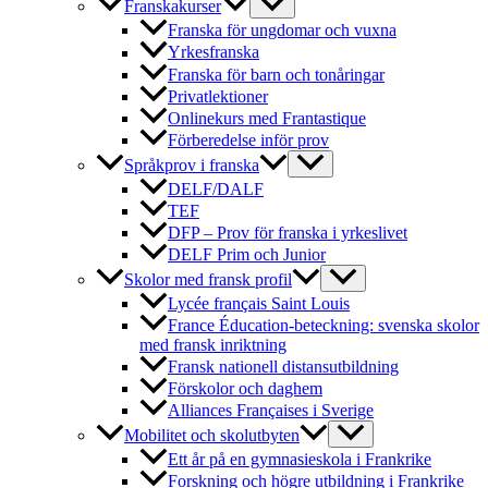
Franskakurser
Franska för ungdomar och vuxna
Yrkesfranska
Franska för barn och tonåringar
Privatlektioner
Onlinekurs med Frantastique
Förberedelse inför prov
Språkprov i franska
DELF/DALF
TEF
DFP – Prov för franska i yrkeslivet
DELF Prim och Junior
Skolor med fransk profil
Lycée français Saint Louis
France Éducation-beteckning: svenska skolor
med fransk inriktning
Fransk nationell distansutbildning
Förskolor och daghem
Alliances Françaises i Sverige
Mobilitet och skolutbyten
Ett år på en gymnasieskola i Frankrike
Forskning och högre utbildning i Frankrike