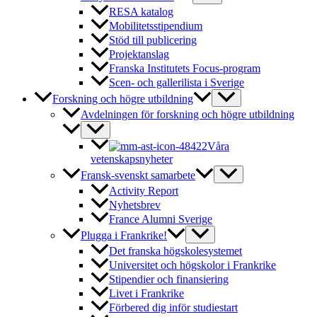
RESA katalog
Mobilitetsstipendium
Stöd till publicering
Projektanslag
Franska Institutets Focus-program
Scen- och gallerilista i Sverige
Forskning och högre utbildning
Avdelningen för forskning och högre utbildning
Våra
vetenskapsnyheter
Fransk-svenskt samarbete
Activity Report
Nyhetsbrev
France Alumni Sverige
Plugga i Frankrike!
Det franska högskolesystemet
Universitet och högskolor i Frankrike
Stipendier och finansiering
Livet i Frankrike
Förbered dig inför studiestart