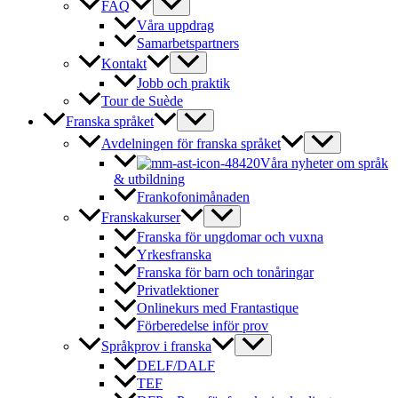
FAQ
Våra uppdrag
Samarbetspartners
Kontakt
Jobb och praktik
Tour de Suède
Franska språket
Avdelningen för franska språket
Våra nyheter om språk
& utbildning
Frankofonimånaden
Franskakurser
Franska för ungdomar och vuxna
Yrkesfranska
Franska för barn och tonåringar
Privatlektioner
Onlinekurs med Frantastique
Förberedelse inför prov
Språkprov i franska
DELF/DALF
TEF