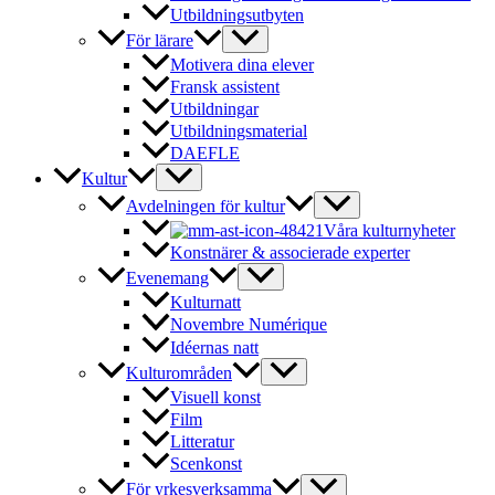
Utbildningsutbyten
För lärare
Motivera dina elever
Fransk assistent
Utbildningar
Utbildningsmaterial
DAEFLE
Kultur
Avdelningen för kultur
Våra kulturnyheter
Konstnärer & associerade experter
Evenemang
Kulturnatt
Novembre Numérique
Idéernas natt
Kulturområden
Visuell konst
Film
Litteratur
Scenkonst
För yrkesverksamma