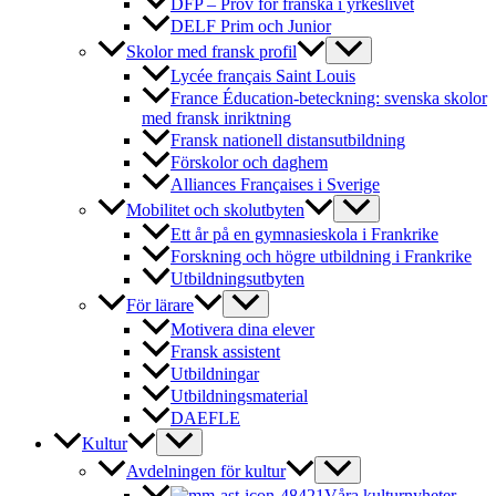
DFP – Prov för franska i yrkeslivet
DELF Prim och Junior
Skolor med fransk profil
Lycée français Saint Louis
France Éducation-beteckning: svenska skolor
med fransk inriktning
Fransk nationell distansutbildning
Förskolor och daghem
Alliances Françaises i Sverige
Mobilitet och skolutbyten
Ett år på en gymnasieskola i Frankrike
Forskning och högre utbildning i Frankrike
Utbildningsutbyten
För lärare
Motivera dina elever
Fransk assistent
Utbildningar
Utbildningsmaterial
DAEFLE
Kultur
Avdelningen för kultur
Våra kulturnyheter