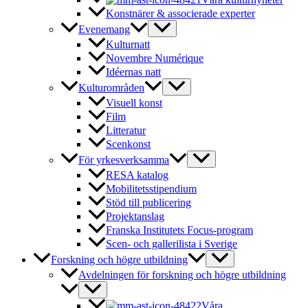
Konstnärer & associerade experter
Evenemang
Kulturnatt
Novembre Numérique
Idéernas natt
Kulturområden
Visuell konst
Film
Litteratur
Scenkonst
För yrkesverksamma
RESA katalog
Mobilitetsstipendium
Stöd till publicering
Projektanslag
Franska Institutets Focus-program
Scen- och gallerilista i Sverige
Forskning och högre utbildning
Avdelningen för forskning och högre utbildning
Våra