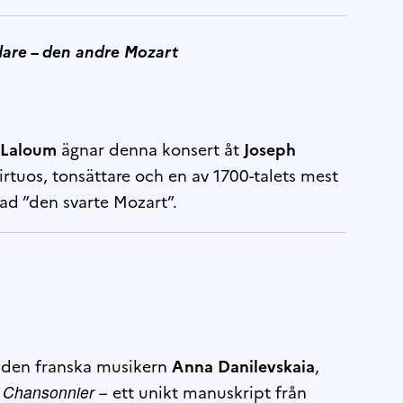
iddare – den andre Mozart
 Laloum
ägnar denna konsert åt
Joseph
irtuos, tonsättare och en av 1700-talets mest
lad ”den svarte Mozart”.
 den franska musikern
Anna Danilevskaia
,
 Chansonnier
– ett unikt manuskript från