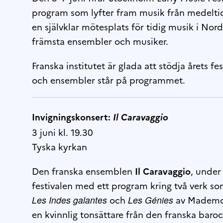
program som lyfter fram musik från medeltid
en självklar mötesplats för tidig musik i Nor
främsta ensembler och musiker.
Franska institutet är glada att stödja årets fe
och ensembler står på programmet.
Invigningskonsert:
Il Caravaggio
3 juni kl. 19.30
Tyska kyrkan
Den franska ensemblen
Il Caravaggio
, under
festivalen med ett program kring två verk s
Les Indes galantes
och
Les Génies
av Mademoi
en kvinnlig tonsättare från den franska baro