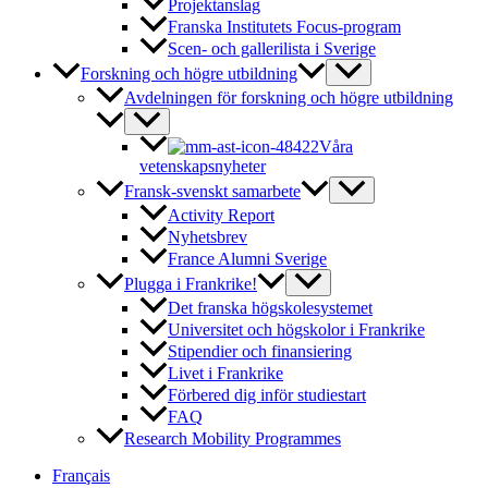
Projektanslag
Franska Institutets Focus-program
Scen- och gallerilista i Sverige
Forskning och högre utbildning
Avdelningen för forskning och högre utbildning
Våra
vetenskapsnyheter
Fransk-svenskt samarbete
Activity Report
Nyhetsbrev
France Alumni Sverige
Plugga i Frankrike!
Det franska högskolesystemet
Universitet och högskolor i Frankrike
Stipendier och finansiering
Livet i Frankrike
Förbered dig inför studiestart
FAQ
Research Mobility Programmes
Français