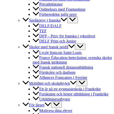
Privatlektioner
Onlinekurs med Frantastique
Förberedelse inför prov
Språkprov i franska
DELF/DALF
TEF
DFP – Prov för franska i yrkeslivet
DELF Prim och Junior
Skolor med fransk profil
Lycée français Saint Louis
France Éducation-beteckning: svenska skolor
med fransk inriktning
Fransk nationell distansutbildning
Förskolor och daghem
Alliances Françaises i Sverige
Mobilitet och skolutbyten
Ett år på en gymnasieskola i Frankrike
Forskning och högre utbildning i Frankrike
Utbildningsutbyten
För lärare
Motivera dina elever