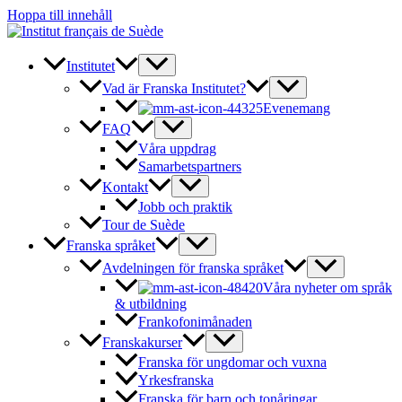
Hoppa till innehåll
Institutet
Vad är Franska Institutet?
Evenemang
FAQ
Våra uppdrag
Samarbetspartners
Kontakt
Jobb och praktik
Tour de Suède
Franska språket
Avdelningen för franska språket
Våra nyheter om språk
& utbildning
Frankofonimånaden
Franskakurser
Franska för ungdomar och vuxna
Yrkesfranska
Franska för barn och tonåringar