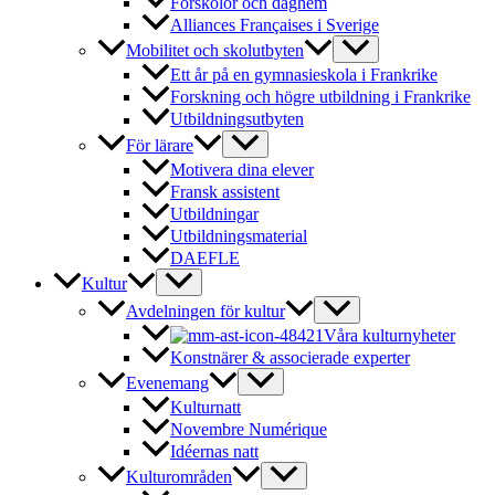
Förskolor och daghem
Alliances Françaises i Sverige
Mobilitet och skolutbyten
Ett år på en gymnasieskola i Frankrike
Forskning och högre utbildning i Frankrike
Utbildningsutbyten
För lärare
Motivera dina elever
Fransk assistent
Utbildningar
Utbildningsmaterial
DAEFLE
Kultur
Avdelningen för kultur
Våra kulturnyheter
Konstnärer & associerade experter
Evenemang
Kulturnatt
Novembre Numérique
Idéernas natt
Kulturområden