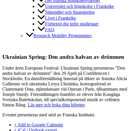
Det franska högskolesystemet
Universitet och högskolor i Frankrike
Stipendier och finansiering
Livet i Frankrike
Förbered dig inför studiestart
FAQ
Research Mobility Programmes
Ukrainian Spring: Den andra halvan av drömmen
Under årets European Festival: Ukrainian Spring presenteras ”Den
andra halvan av drömmen” den 29 April på Confidencen i
Stockholm. En dansföreställning baserad på dikter av franska Alicia
Gallienne och ukrainska Lesya Ukrainka, koreograferad av
Clairemarie Osta, stjärndansare vid Operan i Paris, tillsammans med
Joseph Sturdy. Föreställningen framförs av elever från Kungliga
Svenska Balettskolan, till specialkomponerad musik av cellisten
Simon Bång.
Läs mer och boka dina biljetter
.
Eventet presenteras med stöd av Franska Institutet.
+ Add to Google Calendar
+ iCal / Outlook export