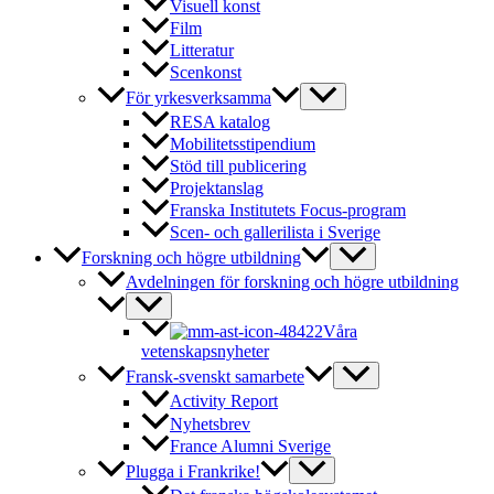
Visuell konst
Film
Litteratur
Scenkonst
För yrkesverksamma
RESA katalog
Mobilitetsstipendium
Stöd till publicering
Projektanslag
Franska Institutets Focus-program
Scen- och gallerilista i Sverige
Forskning och högre utbildning
Avdelningen för forskning och högre utbildning
Våra
vetenskapsnyheter
Fransk-svenskt samarbete
Activity Report
Nyhetsbrev
France Alumni Sverige
Plugga i Frankrike!