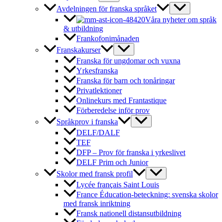
Avdelningen för franska språket
Våra nyheter om språk
& utbildning
Frankofonimånaden
Franskakurser
Franska för ungdomar och vuxna
Yrkesfranska
Franska för barn och tonåringar
Privatlektioner
Onlinekurs med Frantastique
Förberedelse inför prov
Språkprov i franska
DELF/DALF
TEF
DFP – Prov för franska i yrkeslivet
DELF Prim och Junior
Skolor med fransk profil
Lycée français Saint Louis
France Éducation-beteckning: svenska skolor
med fransk inriktning
Fransk nationell distansutbildning