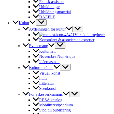
Fransk assistent
Utbildningar
Utbildningsmaterial
DAEFLE
Kultur
Avdelningen för kultur
Våra kulturnyheter
Konstnärer & associerade experter
Evenemang
Kulturnatt
Novembre Numérique
Idéernas natt
Kulturområden
Visuell konst
Film
Litteratur
Scenkonst
För yrkesverksamma
RESA katalog
Mobilitetsstipendium
Stöd till publicering