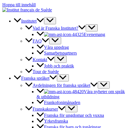
Hoppa till innehåll
Institutet
Vad är Franska Institutet?
Evenemang
FAQ
Våra uppdrag
Samarbetspartners
Kontakt
Jobb och praktik
Tour de Suède
Franska språket
Avdelningen för franska språket
Våra nyheter om språk
& utbildning
Frankofonimånaden
Franskakurser
Franska för ungdomar och vuxna
Yrkesfranska
Franska för barn och tonåringar