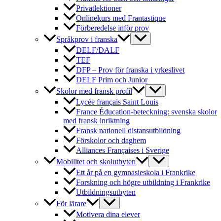
Privatlektioner
Onlinekurs med Frantastique
Förberedelse inför prov
Språkprov i franska
DELF/DALF
TEF
DFP – Prov för franska i yrkeslivet
DELF Prim och Junior
Skolor med fransk profil
Lycée français Saint Louis
France Éducation-beteckning: svenska skolor
med fransk inriktning
Fransk nationell distansutbildning
Förskolor och daghem
Alliances Françaises i Sverige
Mobilitet och skolutbyten
Ett år på en gymnasieskola i Frankrike
Forskning och högre utbildning i Frankrike
Utbildningsutbyten
För lärare
Motivera dina elever