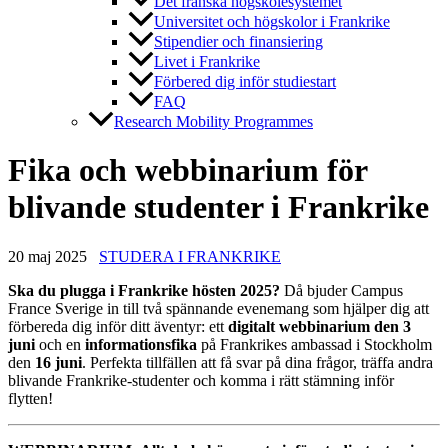
Det franska högskolesystemet
Universitet och högskolor i Frankrike
Stipendier och finansiering
Livet i Frankrike
Förbered dig inför studiestart
FAQ
Research Mobility Programmes
Fika och webbinarium för
blivande studenter i Frankrike
20 maj 2025
STUDERA I FRANKRIKE
Ska du plugga i Frankrike hösten 2025?
Då bjuder Campus
France Sverige in till två spännande evenemang som hjälper dig att
förbereda dig inför ditt äventyr: ett
digitalt webbinarium den 3
juni
och en
informationsfika
på Frankrikes ambassad i Stockholm
den
16 juni
. Perfekta tillfällen att få svar på dina frågor, träffa andra
blivande Frankrike-studenter och komma i rätt stämning inför
flytten!