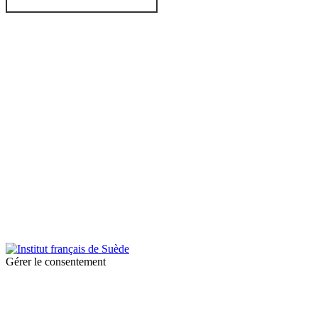
© 2025 Institut français de Suède. Alla rättigheter förbehållna.
Integritetspolicy
|
Cookies
Gérer le consentement