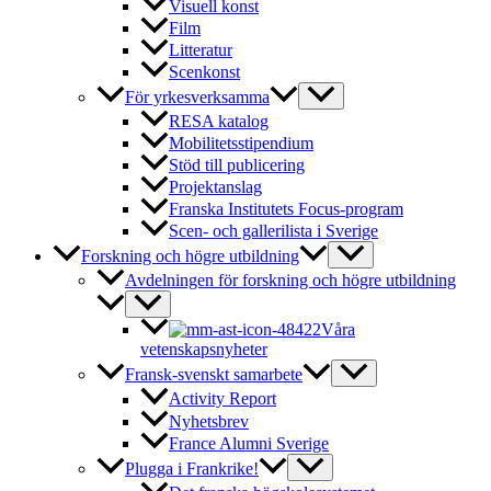
Visuell konst
Film
Litteratur
Scenkonst
För yrkesverksamma
RESA katalog
Mobilitetsstipendium
Stöd till publicering
Projektanslag
Franska Institutets Focus-program
Scen- och gallerilista i Sverige
Forskning och högre utbildning
Avdelningen för forskning och högre utbildning
Våra
vetenskapsnyheter
Fransk-svenskt samarbete
Activity Report
Nyhetsbrev
France Alumni Sverige
Plugga i Frankrike!