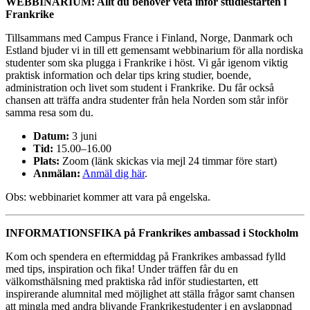
WEBBINARIUM: Allt du behöver veta inför studiestarten i
Frankrike
Tillsammans med Campus France i Finland, Norge, Danmark och
Estland bjuder vi in till ett gemensamt webbinarium för alla nordiska
studenter som ska plugga i Frankrike i höst. Vi går igenom viktig
praktisk information och delar tips kring studier, boende,
administration och livet som student i Frankrike. Du får också
chansen att träffa andra studenter från hela Norden som står inför
samma resa som du.
Datum:
3 juni
Tid:
15.00–16.00
Plats:
Zoom (länk skickas via mejl 24 timmar före start)
Anmälan:
Anmäl dig här
.
Obs: webbinariet kommer att vara på engelska.
INFORMATIONSFIKA på Frankrikes ambassad i Stockholm
Kom och spendera en eftermiddag på Frankrikes ambassad fylld
med tips, inspiration och fika! Under träffen får du en
välkomsthälsning med praktiska råd inför studiestarten, ett
inspirerande alumnital med möjlighet att ställa frågor samt chansen
att mingla med andra blivande Frankrikestudenter i en avslappnad