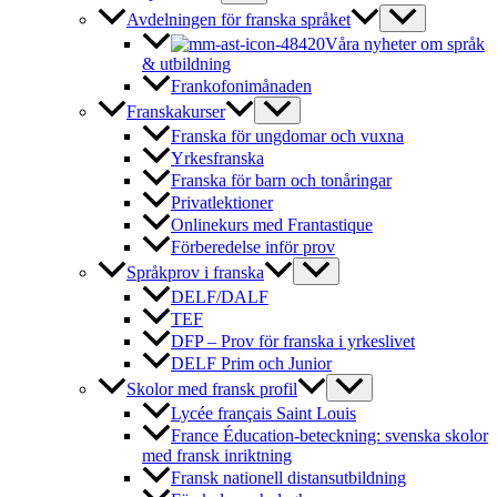
Avdelningen för franska språket
Våra nyheter om språk
& utbildning
Frankofonimånaden
Franskakurser
Franska för ungdomar och vuxna
Yrkesfranska
Franska för barn och tonåringar
Privatlektioner
Onlinekurs med Frantastique
Förberedelse inför prov
Språkprov i franska
DELF/DALF
TEF
DFP – Prov för franska i yrkeslivet
DELF Prim och Junior
Skolor med fransk profil
Lycée français Saint Louis
France Éducation-beteckning: svenska skolor
med fransk inriktning
Fransk nationell distansutbildning