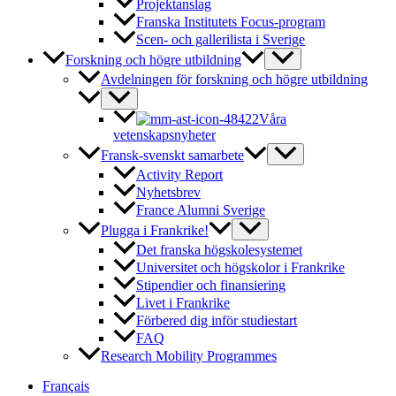
Projektanslag
Franska Institutets Focus-program
Scen- och gallerilista i Sverige
Forskning och högre utbildning
Avdelningen för forskning och högre utbildning
Våra
vetenskapsnyheter
Fransk-svenskt samarbete
Activity Report
Nyhetsbrev
France Alumni Sverige
Plugga i Frankrike!
Det franska högskolesystemet
Universitet och högskolor i Frankrike
Stipendier och finansiering
Livet i Frankrike
Förbered dig inför studiestart
FAQ
Research Mobility Programmes
Français