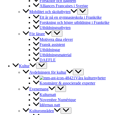
Förskolor och daghem
Alliances Françaises i Sverige
Mobilitet och skolutbyten
Ett år på en gymnasieskola i Frankrike
Forskning och högre utbildning i Frankrike
Utbildningsutbyten
För lärare
Motivera dina elever
Fransk assistent
Utbildningar
Utbildningsmaterial
DAEFLE
Kultur
Avdelningen för kultur
Våra kulturnyheter
Konstnärer & associerade experter
Evenemang
Kulturnatt
Novembre Numérique
Idéernas natt
Kulturområden