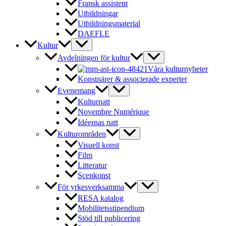
Fransk assistent
Utbildningar
Utbildningsmaterial
DAEFLE
Kultur
Avdelningen för kultur
Våra kulturnyheter
Konstnärer & associerade experter
Evenemang
Kulturnatt
Novembre Numérique
Idéernas natt
Kulturområden
Visuell konst
Film
Litteratur
Scenkonst
För yrkesverksamma
RESA katalog
Mobilitetsstipendium
Stöd till publicering