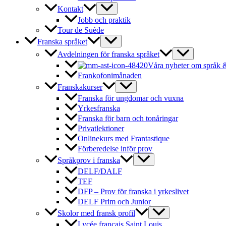
Kontakt
Jobb och praktik
Tour de Suède
Franska språket
Avdelningen för franska språket
Våra nyheter om språk &
Frankofonimånaden
Franskakurser
Franska för ungdomar och vuxna
Yrkesfranska
Franska för barn och tonåringar
Privatlektioner
Onlinekurs med Frantastique
Förberedelse inför prov
Språkprov i franska
DELF/DALF
TEF
DFP – Prov för franska i yrkeslivet
DELF Prim och Junior
Skolor med fransk profil
Lycée français Saint Louis