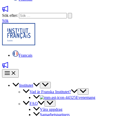
Sök efter:
Sök
Français
Institutet
Vad är Franska Institutet?
Evenemang
FAQ
Våra uppdrag
Samarbetspartners