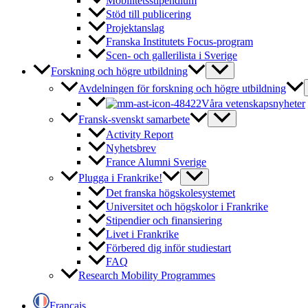
Mobilitetsstipendium
Stöd till publicering
Projektanslag
Franska Institutets Focus-program
Scen- och gallerilista i Sverige
Forskning och högre utbildning
Avdelningen för forskning och högre utbildning
Våra vetenskapsnyheter
Fransk-svenskt samarbete
Activity Report
Nyhetsbrev
France Alumni Sverige
Plugga i Frankrike!
Det franska högskolesystemet
Universitet och högskolor i Frankrike
Stipendier och finansiering
Livet i Frankrike
Förbered dig inför studiestart
FAQ
Research Mobility Programmes
Français