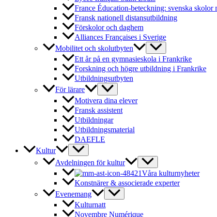
France Éducation-beteckning: svenska skolor 
Fransk nationell distansutbildning
Förskolor och daghem
Alliances Françaises i Sverige
Mobilitet och skolutbyten
Ett år på en gymnasieskola i Frankrike
Forskning och högre utbildning i Frankrike
Utbildningsutbyten
För lärare
Motivera dina elever
Fransk assistent
Utbildningar
Utbildningsmaterial
DAEFLE
Kultur
Avdelningen för kultur
Våra kulturnyheter
Konstnärer & associerade experter
Evenemang
Kulturnatt
Novembre Numérique