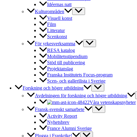
Idéernas natt
Kulturområden
Visuell konst
Film
Litteratur
Scenkonst
För yrkesverksamma
RESA katalog
Mobilitetsstipendium
Stöd till publicering
Projektanslag
Franska Institutets Focus-program
Scen- och gallerilista i Sverige
Forskning och högre utbildning
Avdelningen för forskning och högre utbildning
Våra vetenskapsnyheter
Fransk-svenskt samarbete
Activity Report
Nyhetsbrev
France Alumni Sverige
Plugga i Frankrike!