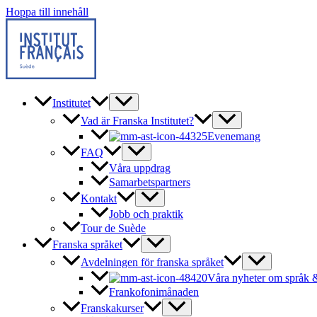
Hoppa till innehåll
Institutet
Vad är Franska Institutet?
Evenemang
FAQ
Våra uppdrag
Samarbetspartners
Kontakt
Jobb och praktik
Tour de Suède
Franska språket
Avdelningen för franska språket
Våra nyheter om språk &
Frankofonimånaden
Franskakurser