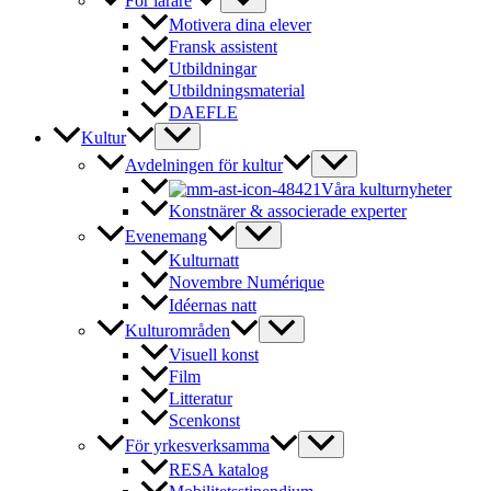
För lärare
Motivera dina elever
Fransk assistent
Utbildningar
Utbildningsmaterial
DAEFLE
Kultur
Avdelningen för kultur
Våra kulturnyheter
Konstnärer & associerade experter
Evenemang
Kulturnatt
Novembre Numérique
Idéernas natt
Kulturområden
Visuell konst
Film
Litteratur
Scenkonst
För yrkesverksamma
RESA katalog