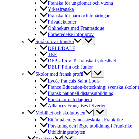
Franska för ungdomar och vuxna
Yrkesfranska
Franska för barn och tonåringar
Privatlektioner
Onlinekurs med Frantastique
Förberedelse inför prov
Språkprov i franska
DELF/DALF
TEF
DFP – Prov för franska i yrkeslivet
DELF Prim och Junior
Skolor med fransk profil
Lycée français Saint Louis
France Éducation-beteckning: svenska skolor 
Fransk nationell distansutbildning
Förskolor och daghem
Alliances Françaises i Sverige
Mobilitet och skolutbyten
Ett år på en gymnasieskola i Frankrike
Forskning och högre utbildning i Frankrike
Utbildningsutbyten