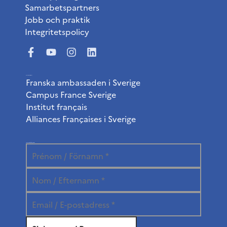
Samarbetspartners
Jobb och praktik
Integritetspolicy
Användbara länkar
Franska ambassaden i Sverige
Campus France Sverige
Institut français
Alliances Françaises i Sverige
Prenumerera på vårt nyhetsbrev