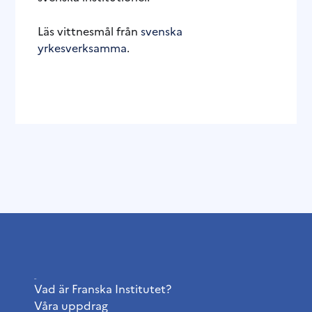
Läs vittnesmål från
svenska
yrkesverksamma
.
Institutet
Vad är Franska Institutet?
Våra uppdrag