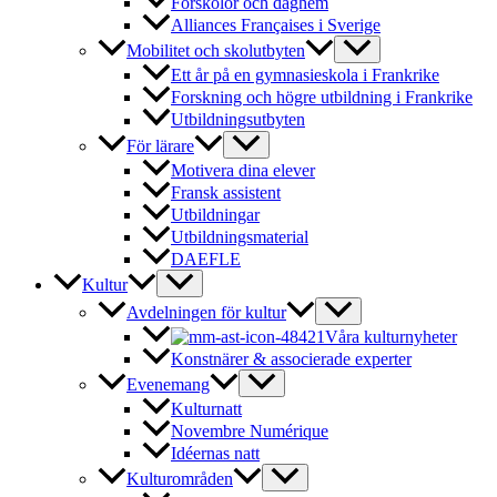
Förskolor och daghem
Alliances Françaises i Sverige
Mobilitet och skolutbyten
Ett år på en gymnasieskola i Frankrike
Forskning och högre utbildning i Frankrike
Utbildningsutbyten
För lärare
Motivera dina elever
Fransk assistent
Utbildningar
Utbildningsmaterial
DAEFLE
Kultur
Avdelningen för kultur
Våra kulturnyheter
Konstnärer & associerade experter
Evenemang
Kulturnatt
Novembre Numérique
Idéernas natt
Kulturområden