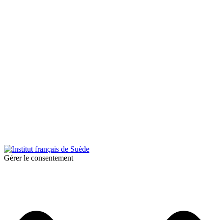
© 2025 Institut français de Suède. Alla rättigheter förbehållna.
Integritetspolicy
|
Cookies
Gérer le consentement