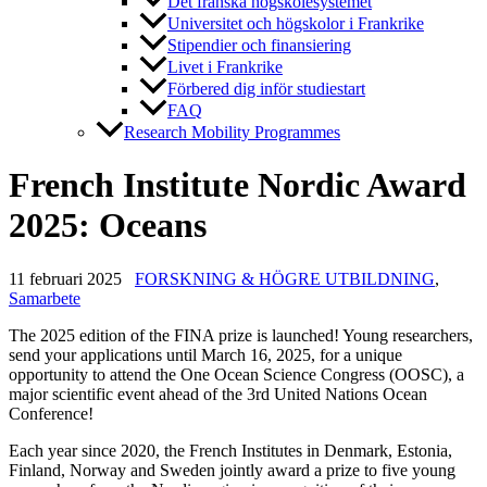
Det franska högskolesystemet
Universitet och högskolor i Frankrike
Stipendier och finansiering
Livet i Frankrike
Förbered dig inför studiestart
FAQ
Research Mobility Programmes
French Institute Nordic Award
2025: Oceans
11 februari 2025
FORSKNING & HÖGRE UTBILDNING
,
Samarbete
The 2025 edition of the FINA prize is launched! Young researchers,
send your applications until March 16, 2025, for a unique
opportunity to attend the One Ocean Science Congress (OOSC), a
major scientific event ahead of the 3rd United Nations Ocean
Conference!
Each year since 2020, the French Institutes in Denmark, Estonia,
Finland, Norway and Sweden jointly award a prize to five young