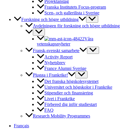
Projektanslag
Franska Institutets Focus-program
Scen- och gallerilista i Sverige
Forskning och högre utbildning
Avdelningen för forskning och högre utbildning
Våra
vetenskapsnyheter
Fransk-svenskt samarbete
Activity Report
Nyhetsbrev
France Alumni Sverige
Plugga i Frankrike!
Det franska högskolesystemet
Universitet och högskolor i Frankrike
Stipendier och finansiering
Livet i Frankrike
Förbered dig inför studiestart
FAQ
Research Mobility Programmes
Français