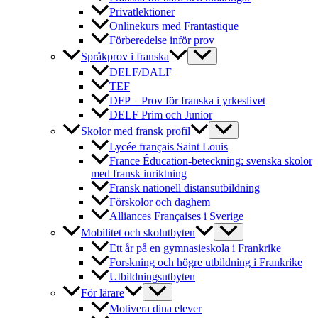
Privatlektioner
Onlinekurs med Frantastique
Förberedelse inför prov
Språkprov i franska
DELF/DALF
TEF
DFP – Prov för franska i yrkeslivet
DELF Prim och Junior
Skolor med fransk profil
Lycée français Saint Louis
France Éducation-beteckning: svenska skolor
med fransk inriktning
Fransk nationell distansutbildning
Förskolor och daghem
Alliances Françaises i Sverige
Mobilitet och skolutbyten
Ett år på en gymnasieskola i Frankrike
Forskning och högre utbildning i Frankrike
Utbildningsutbyten
För lärare
Motivera dina elever