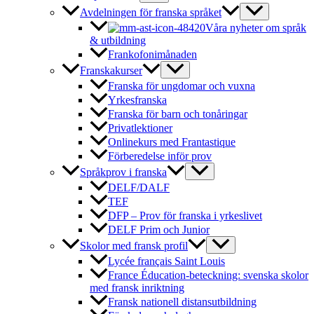
Avdelningen för franska språket
Våra nyheter om språk
& utbildning
Frankofonimånaden
Franskakurser
Franska för ungdomar och vuxna
Yrkesfranska
Franska för barn och tonåringar
Privatlektioner
Onlinekurs med Frantastique
Förberedelse inför prov
Språkprov i franska
DELF/DALF
TEF
DFP – Prov för franska i yrkeslivet
DELF Prim och Junior
Skolor med fransk profil
Lycée français Saint Louis
France Éducation-beteckning: svenska skolor
med fransk inriktning
Fransk nationell distansutbildning