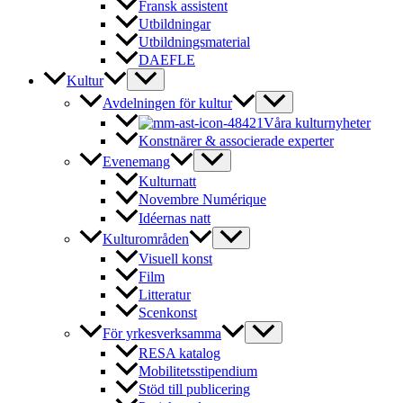
Fransk assistent
Utbildningar
Utbildningsmaterial
DAEFLE
Kultur
Avdelningen för kultur
Våra kulturnyheter
Konstnärer & associerade experter
Evenemang
Kulturnatt
Novembre Numérique
Idéernas natt
Kulturområden
Visuell konst
Film
Litteratur
Scenkonst
För yrkesverksamma
RESA katalog
Mobilitetsstipendium
Stöd till publicering