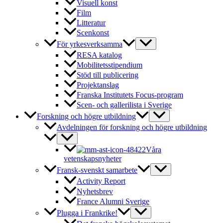
Visuell konst
Film
Litteratur
Scenkonst
För yrkesverksamma
RESA katalog
Mobilitetsstipendium
Stöd till publicering
Projektanslag
Franska Institutets Focus-program
Scen- och gallerilista i Sverige
Forskning och högre utbildning
Avdelningen för forskning och högre utbildning
Våra
vetenskapsnyheter
Fransk-svenskt samarbete
Activity Report
Nyhetsbrev
France Alumni Sverige
Plugga i Frankrike!