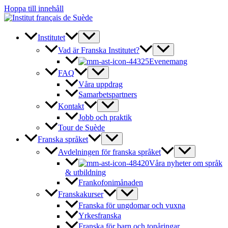
Hoppa till innehåll
Institutet
Vad är Franska Institutet?
Evenemang
FAQ
Våra uppdrag
Samarbetspartners
Kontakt
Jobb och praktik
Tour de Suède
Franska språket
Avdelningen för franska språket
Våra nyheter om språk
& utbildning
Frankofonimånaden
Franskakurser
Franska för ungdomar och vuxna
Yrkesfranska
Franska för barn och tonåringar