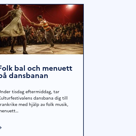
Folk bal och menuett
på dansbanan
Under tisdag eftermiddag, tar
ulturfestivalens dansbana dig till
Frankrike med hjälp av folk musik,
menuett…
→