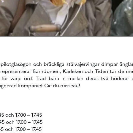
pilotglasögon och bräckliga stålvajervingar dimpar ängla
representerar Barndomen, Kärleken och Tiden tar de med 
för varje ord. Träd bara in mellan deras två hörlurar
signerad kompaniet Cie du ruisseau!
45 och 17.00 ‒ 17.45
45 och 17.00 ‒ 17.45
45 och 17.00 ‒ 17.45