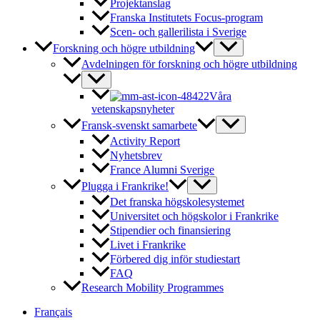
Projektanslag
Franska Institutets Focus-program
Scen- och gallerilista i Sverige
Forskning och högre utbildning
Avdelningen för forskning och högre utbildning
Våra
vetenskapsnyheter
Fransk-svenskt samarbete
Activity Report
Nyhetsbrev
France Alumni Sverige
Plugga i Frankrike!
Det franska högskolesystemet
Universitet och högskolor i Frankrike
Stipendier och finansiering
Livet i Frankrike
Förbered dig inför studiestart
FAQ
Research Mobility Programmes
Français