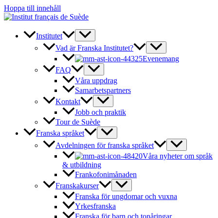
Hoppa till innehåll
Institutet
Vad är Franska Institutet?
Evenemang
FAQ
Våra uppdrag
Samarbetspartners
Kontakt
Jobb och praktik
Tour de Suède
Franska språket
Avdelningen för franska språket
Våra nyheter om språk
& utbildning
Frankofonimånaden
Franskakurser
Franska för ungdomar och vuxna
Yrkesfranska
Franska för barn och tonåringar