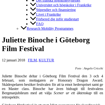
Det franska högskolesystemet
Universitet och högskolor i Frankrike
Stipendier och finansiering
Livet i Frankrike
Förbered dig inför studiestart
FAQ
Research Mobility Programmes
Juliette Binoche i Göteborg
Film Festival
12 januari 2018
FILM
,
KULTUR
Foto : Angelo Cricchi
Juliette Binoche deltar i Göteborg Film Festival den 3 och 4
februari, som mottagaren av Honorary Dragon Award.
Skådespelaren besöker festivalen
för att ta emot hederspriset samt ge
en Master class. Binoche har även bidragit till festivalens
Bergmanjubileum med att välja
Scener ur ett äktenskap
till en
retrospektiv.