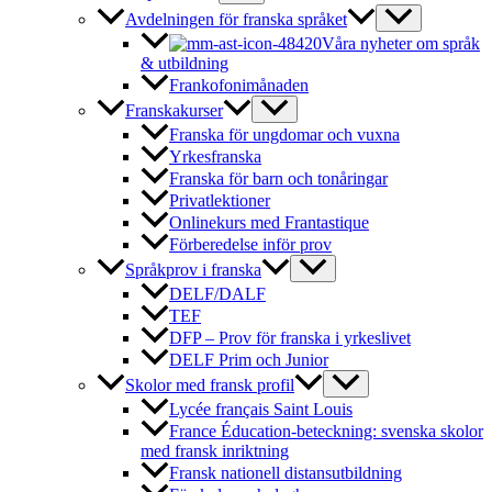
Avdelningen för franska språket
Våra nyheter om språk
& utbildning
Frankofonimånaden
Franskakurser
Franska för ungdomar och vuxna
Yrkesfranska
Franska för barn och tonåringar
Privatlektioner
Onlinekurs med Frantastique
Förberedelse inför prov
Språkprov i franska
DELF/DALF
TEF
DFP – Prov för franska i yrkeslivet
DELF Prim och Junior
Skolor med fransk profil
Lycée français Saint Louis
France Éducation-beteckning: svenska skolor
med fransk inriktning
Fransk nationell distansutbildning