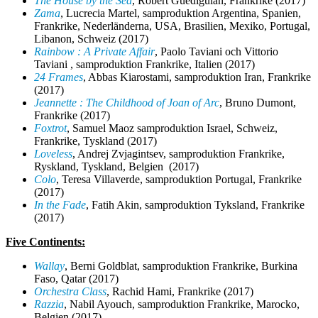
The House by the Sea
, Robert Guédiguian, Frankrike (2017)
Zama
, Lucrecia Martel,
samproduktion Argentina, Spanien,
Frankrike, Nederländerna, USA, Brasilien, Mexiko, Portugal,
Libanon, Schweiz
(2017)
Rainbow : A Private Affair
, Paolo Taviani och Vittorio
Taviani ,
samproduktion
Frankrike, Italien (2017)
24 Frames
, Abbas Kiarostami,
samproduktion
Iran, Frankrike
(2017)
Jeannette : The Childhood of Joan of Arc
, Bruno Dumont,
Frankrike (2017)
Foxtrot
, Samuel Maoz
samproduktion
Israel, Schweiz,
Frankrike, Tyskland (2017)
Loveless
, Andrej Zvjagintsev,
samproduktion
Frankrike,
Ryskland, Tyskland, Belgien (2017)
Colo
, Teresa Villaverde,
samproduktion
Portugal, Frankrike
(2017)
In the Fade
, Fatih Akin,
samproduktion
Tyksland, Frankrike
(2017)
Five Continents:
Wallay
, Berni Goldblat,
samproduktion
Frankrike, Burkina
Faso, Qatar (2017)
Orchestra Class
, Rachid Hami, Frankrike (2017)
Razzia
, Nabil Ayouch,
samproduktion
Frankrike, Marocko,
Belgien (2017)