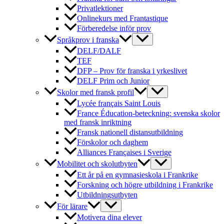
Privatlektioner
Onlinekurs med Frantastique
Förberedelse inför prov
Språkprov i franska
DELF/DALF
TEF
DFP – Prov för franska i yrkeslivet
DELF Prim och Junior
Skolor med fransk profil
Lycée français Saint Louis
France Éducation-beteckning: svenska skolor
med fransk inriktning
Fransk nationell distansutbildning
Förskolor och daghem
Alliances Françaises i Sverige
Mobilitet och skolutbyten
Ett år på en gymnasieskola i Frankrike
Forskning och högre utbildning i Frankrike
Utbildningsutbyten
För lärare
Motivera dina elever