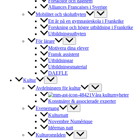
Förskolor och daghem
Alliances Françaises i Sverige
Mobilitet och skolutbyten
Ett år på en gymnasieskola i Frankrike
Forskning och högre utbildning i Frankrike
Utbildningsutbyten
För lärare
Motivera dina elever
Fransk assistent
Utbildningar
Utbildningsmaterial
DAEFLE
Kultur
Avdelningen för kultur
Våra kulturnyheter
Konstnärer & associerade experter
Evenemang
Kulturnatt
Novembre Numérique
Idéernas natt
Kulturområden