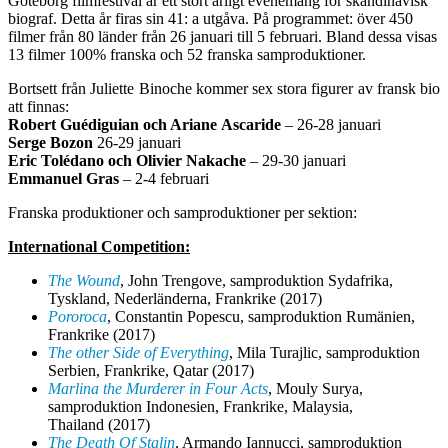
Göteborg filmfestival är ett stort årligt evenemang för skandinavisk
biograf. Detta år firas sin 41: a utgåva. På programmet: över 450
filmer från 80 länder från 26 januari till 5 februari. Bland dessa visas
13 filmer 100% franska och 52 franska samproduktioner.
Bortsett från Juliette Binoche kommer sex stora figurer av fransk bio
att finnas:
Robert Guédiguian
och Ariane Ascaride
– 26-28 januari
Serge Bozon
26-29 januari
Eric Tolédano och Olivier Nakache
– 29-30 januari
Emmanuel Gras
– 2-4 februari
Franska produktioner och samproduktioner per sektion:
International Competition:
The Wound
, John Trengove
, samproduktion Sydafrika,
Tyskland, Nederländerna, Frankrike (2017)
Pororoca
, Constantin Popescu, samproduktion Rumänien,
Frankrike (2017)
The other Side of Everything
, Mila Turajlic, samproduktion
Serbien, Frankrike, Qatar (2017)
Marlina the Murderer in Four Acts
, Mouly Surya,
samproduktion Indonesien, Frankrike, Malaysia,
Thailand
(2017)
The Death Of Stalin
, Armando Iannucci, samproduktion