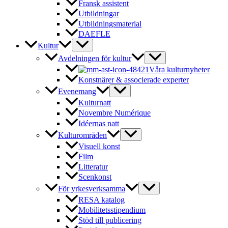
Fransk assistent
Utbildningar
Utbildningsmaterial
DAEFLE
Kultur
Avdelningen för kultur
Våra kulturnyheter
Konstnärer & associerade experter
Evenemang
Kulturnatt
Novembre Numérique
Idéernas natt
Kulturområden
Visuell konst
Film
Litteratur
Scenkonst
För yrkesverksamma
RESA katalog
Mobilitetsstipendium
Stöd till publicering