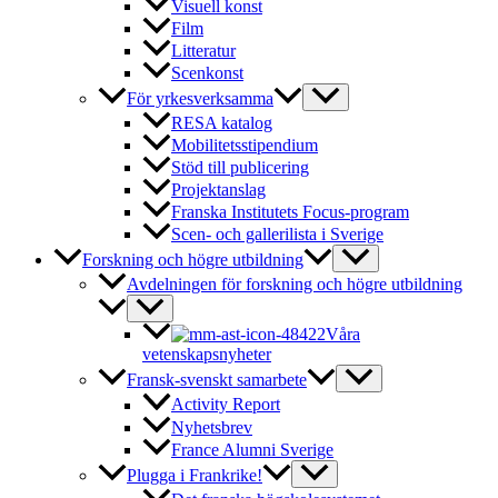
Visuell konst
Film
Litteratur
Scenkonst
För yrkesverksamma
RESA katalog
Mobilitetsstipendium
Stöd till publicering
Projektanslag
Franska Institutets Focus-program
Scen- och gallerilista i Sverige
Forskning och högre utbildning
Avdelningen för forskning och högre utbildning
Våra
vetenskapsnyheter
Fransk-svenskt samarbete
Activity Report
Nyhetsbrev
France Alumni Sverige
Plugga i Frankrike!