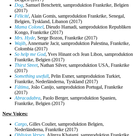
Dog
, Samuel Benchetrit,
samproduktion
Frankrike, Belgien
(2017)
Félicité
, Alain Gomis,
samproduktion
Frankrike, Senegal,
Belgien, Tyskland, Libanon (2017)
Mama Colonel
, Dieudo Hamadi,
samproduktion
Republiken
Kongo, Frankrike (2017)
Mrs. Hyde
, Serge Bozon, Frankrike (2017)
Wajib
, Annemarie Jacir,
samproduktion
Palestina, Frankrike,
Colombia (2017)
So help me God
, Yves Hinant och Jean Libon,
samproduktion
Frankrike, Belgien (2017)
Thirst Street
, Nathan Silver,
samproduktion
USA, Frankrike
(2017)
Something usefull
, Pelin Esmer,
samproduktion
Turkiet,
Frankrike, Nederländerna, Tyskland (2017)
Fátima
, João Canijo,
samproduktion
Portugal, Frankrike
(2017)
Abracadabra
, Paolo Berger,
samproduktion
Spanien,
Frankrike, Belgien (2017)
New Voices:
Cargo
, Gilles Coulier,
samproduktion
Belgien,
Nederländerna, Frankrike (2017)
Oblivion Verses
, Alireza Khatami,
samproduktion
Frankrike,