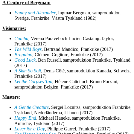
A Century of Bergman:
Fanny and Alexander
, Ingmar Bergman,
samproduktion
Sverige, Frankrike, Västra Tyskland (1982)
Visionaries:
Caniba
, Verena Paravel och Lucien Castaing-Taylor,
Frankrike (2017)
The Wild Boys
, Bertrand Mandico, Frankrike (2017)
Braguino
, Clément Cogitore, Frankrike (2017)
Good Luck
, Ben Russell,
samproduktion
Frankrike, Tyskland
(2017)
A Skin So Soft
, Denis Côté,
samproduktion
Kanada, Schweiz,
Frankrike (2017)
Let the Corpses Tan
, Hélene Cattet och Bruno Forzani,
samproduktion
Belgien, Frankrike (2017)
Masters:
A Gentle Creature
, Sergei Loznitsa,
samproduktion
Frankrike,
Tyskland,
Nederländerna
, Litauen (2017)
Happy End
, Michael Haneke,
samproduktion
Frankrike,
Autriche, Tyskland (2017)
Lover for a Day
, Philippe Garrel, Frankrike (2017)